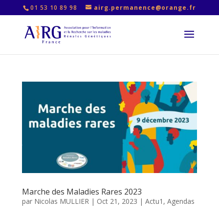
01 53 10 89 98
airg.permanence@orange.fr
Marche des Maladies Rares 2023
par
Nicolas MULLIER
|
Oct 21, 2023
|
Actu1
,
Agendas