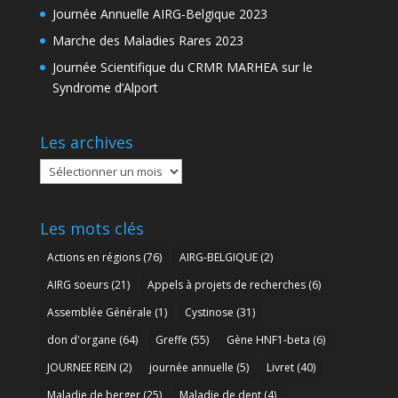
Journée Annuelle AIRG-Belgique 2023
Marche des Maladies Rares 2023
Journée Scientifique du CRMR MARHEA sur le
Syndrome d’Alport
Les archives
Les
archives
Les mots clés
Actions en régions
(76)
AIRG-BELGIQUE
(2)
AIRG soeurs
(21)
Appels à projets de recherches
(6)
Assemblée Générale
(1)
Cystinose
(31)
don d'organe
(64)
Greffe
(55)
Gène HNF1-beta
(6)
JOURNEE REIN
(2)
journée annuelle
(5)
Livret
(40)
Maladie de berger
(25)
Maladie de dent
(4)