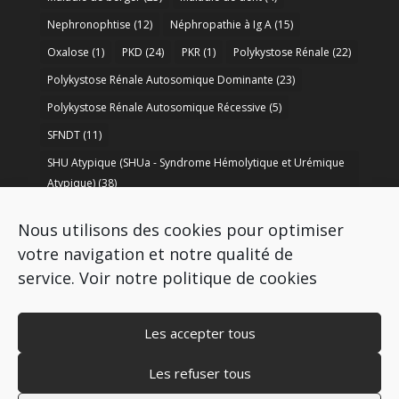
Nephronophtise
(12)
Néphropathie à Ig A
(15)
Oxalose
(1)
PKD
(24)
PKR
(1)
Polykystose Rénale
(22)
Polykystose Rénale Autosomique Dominante
(23)
Polykystose Rénale Autosomique Récessive
(5)
SFNDT
(11)
SHU Atypique (SHUa - Syndrome Hémolytique et Urémique
Atypique)
(38)
SORARE
(1)
soutien à la recherche
(50)
Nous utilisons des cookies pour optimiser
Syndrome de Bartter
(8)
Syndrome d’Alport
(37)
votre navigation et notre qualité de
service.
Voir notre politique de cookies
Les accepter tous
Les refuser tous
Copyright © 2009-2026 AIRG - FRANCE