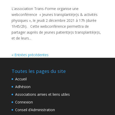
L’association Trans-Forme organise une
webconférence « Jeunes transplanté(e)s & activités
physiques », le jeudi 2 décembre 2021 à 17h (durée
1h45/2h). Cette webconférence permettra de
partager auprès de jeunes patient(e)s transplanté(e)s,
et de leurs...
« Entrées précédentes
Toutes les pages du site
Accueil
Adhésion
Associations amies et liens utiles
Connexion
Conseil d’Administration