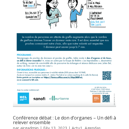
Conférence débat : Le don d’organes – Un défi à
relever ensemble
par
airgadmin
|
Fév 13, 2023
|
Actu1
,
Agendas