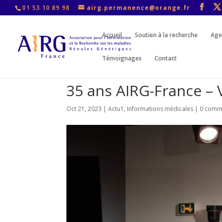
01 53 10 89 98
airg.permanence@orange.fr
Accueil
Soutien à la recherche
Age
Témoignages
Contact
35 ans AIRG-France – 
Oct 21, 2023
|
Actu1
,
Informations médicales
|
0 comm