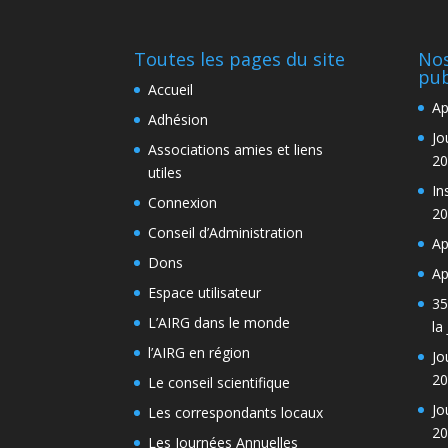
Toutes les pages du site
Nos
pub
Accueil
Ap
Adhésion
Jo
Associations amies et liens
20
utiles
In
Connexion
20
Conseil d’Administration
Ap
Dons
Ap
Espace utilisateur
35
L’AIRG dans le monde
la
l’AIRG en région
Jo
20
Le conseil scientifique
Jo
Les correspondants locaux
20
Les Journées Annuelles