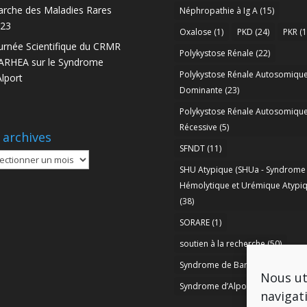
rche des Maladies Rares
Néphropathie à Ig A
(15)
23
Oxalose
(1)
PKD
(24)
PKR
(1
urnée Scientifique du CRMR
Polykystose Rénale
(22)
RHEA sur le Syndrome
Polykystose Rénale Autosomiqu
Alport
Dominante
(23)
Polykystose Rénale Autosomiqu
Récessive
(5)
 archives
SFNDT
(11)
SHU Atypique (SHUa - Syndrome
ives
Hémolytique et Urémique Atypiq
(38)
SORARE
(1)
soutien à la recherche
(50)
Syndrome de Bartter
(8)
Nous ut
Syndrome d’Alport
(37)
navigat