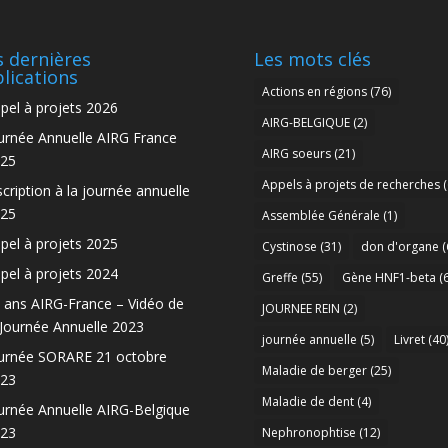
 dernières
Les mots clés
lications
Actions en régions
(76)
pel à projets 2026
AIRG-BELGIQUE
(2)
urnée Annuelle AIRG France
AIRG soeurs
(21)
25
Appels à projets de recherches
(
scription à la journée annuelle
25
Assemblée Générale
(1)
pel à projets 2025
Cystinose
(31)
don d'organe
(
pel à projets 2024
Greffe
(55)
Gène HNF1-beta
(6
 ans AIRG-France – Vidéo de
JOURNEE REIN
(2)
 Journée Annuelle 2023
journée annuelle
(5)
Livret
(40
urnée SORARE 21 octobre
Maladie de berger
(25)
23
Maladie de dent
(4)
urnée Annuelle AIRG-Belgique
23
Nephronophtise
(12)