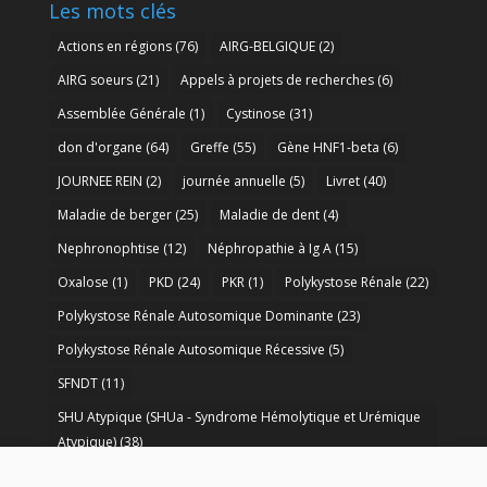
Les mots clés
Actions en régions
(76)
AIRG-BELGIQUE
(2)
AIRG soeurs
(21)
Appels à projets de recherches
(6)
Assemblée Générale
(1)
Cystinose
(31)
don d'organe
(64)
Greffe
(55)
Gène HNF1-beta
(6)
JOURNEE REIN
(2)
journée annuelle
(5)
Livret
(40)
Maladie de berger
(25)
Maladie de dent
(4)
Nephronophtise
(12)
Néphropathie à Ig A
(15)
Oxalose
(1)
PKD
(24)
PKR
(1)
Polykystose Rénale
(22)
Polykystose Rénale Autosomique Dominante
(23)
Polykystose Rénale Autosomique Récessive
(5)
SFNDT
(11)
SHU Atypique (SHUa - Syndrome Hémolytique et Urémique
Atypique)
(38)
SORARE
(1)
soutien à la recherche
(50)