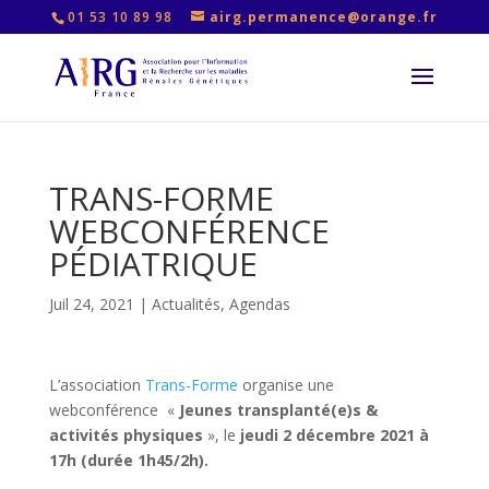
01 53 10 89 98
airg.permanence@orange.fr
TRANS-FORME
WEBCONFÉRENCE
PÉDIATRIQUE
Juil 24, 2021
|
Actualités
,
Agendas
L’association
Trans-Forme
organise une
webconférence «
Jeunes transplanté(e)s &
activités physiques
», le
jeudi 2 décembre 2021 à
17h (durée 1h45/2h).