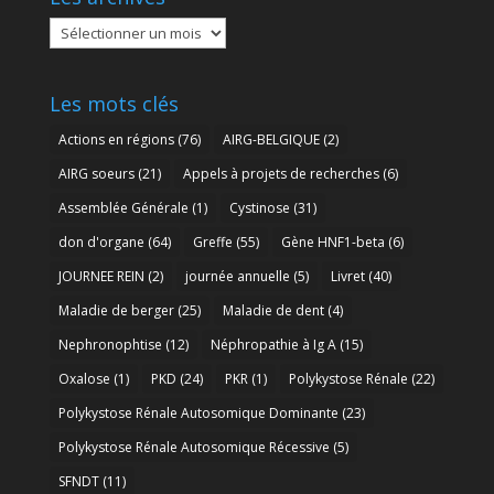
Les
archives
Les mots clés
Actions en régions
(76)
AIRG-BELGIQUE
(2)
AIRG soeurs
(21)
Appels à projets de recherches
(6)
Assemblée Générale
(1)
Cystinose
(31)
don d'organe
(64)
Greffe
(55)
Gène HNF1-beta
(6)
JOURNEE REIN
(2)
journée annuelle
(5)
Livret
(40)
Maladie de berger
(25)
Maladie de dent
(4)
Nephronophtise
(12)
Néphropathie à Ig A
(15)
Oxalose
(1)
PKD
(24)
PKR
(1)
Polykystose Rénale
(22)
Polykystose Rénale Autosomique Dominante
(23)
Polykystose Rénale Autosomique Récessive
(5)
SFNDT
(11)