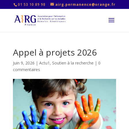
01 53 10 89 98
airg.permanence@orange.fr
Appel à projets 2026
Juin 9, 2026
|
Actu1
,
Soutien à la recherche
|
0
commentaires