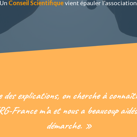
Un
Conseil Scientifique
vient épauler l’association
des explications, on cherche à connaîtr
IRG-France m’a et nous a beaucoup aidés
démarche. »