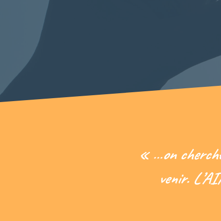
« …on cherche 
venir. L’A