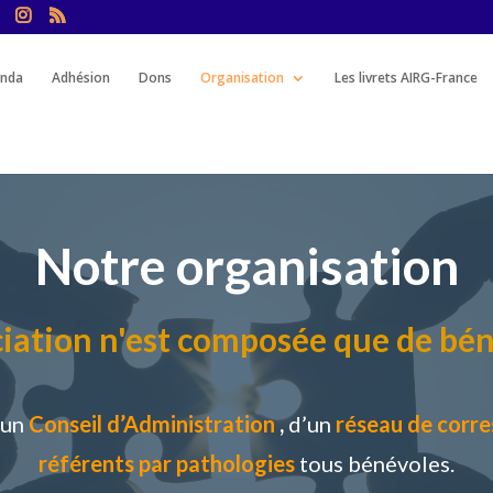
nda
Adhésion
Dons
Organisation
Les livrets AIRG-France
Notre organisation
ciation n'est composée que de bé
’un
Conseil d’Administration
,
d’un
réseau de corr
référents par pathologies
tous bénévoles.