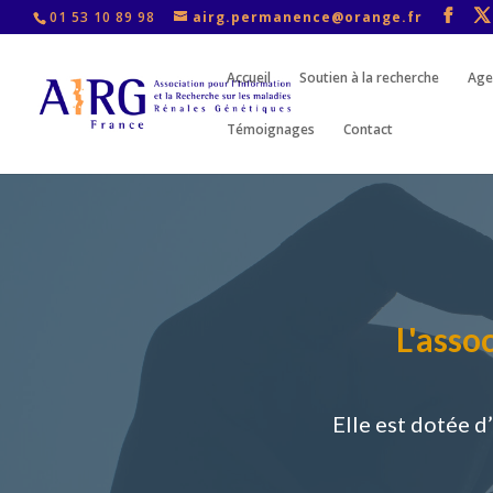
01 53 10 89 98
airg.permanence@orange.fr
Accueil
Soutien à la recherche
Age
Témoignages
Contact
L'asso
Elle est dotée d