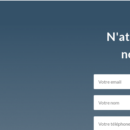
N'at
n