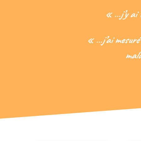
« …
j’y a
« …
j’ai mesuré
mala