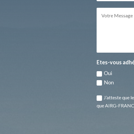
Etes-vous adhé
Oui
Non
J’atteste que l
que AIRG-FRANCE 