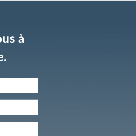
ous à
e.