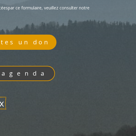
éespar ce formulaire, veuillez consulter notre
ites un don
'agenda
x