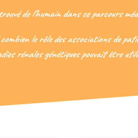
i trouvé de l’humain dans ce parcours mé
 combien le rôle des associations de pati
dies rénales génétiques pouvait être uti