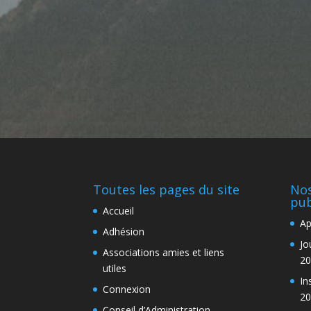
Toutes les pages du site
Nos
pub
Accueil
Ap
Adhésion
Jo
Associations amies et liens
20
utiles
In
Connexion
20
Conseil d’Administration