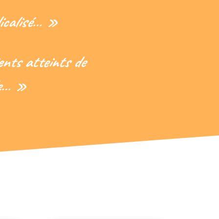
dicalisé… »
ents atteints de
le… »