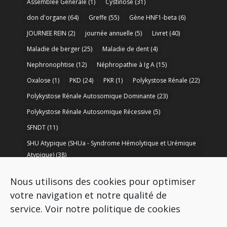
Assemblée Générale
(1)
Cystinose
(31)
don d'organe
(64)
Greffe
(55)
Gène HNF1-beta
(6)
JOURNEE REIN
(2)
journée annuelle
(5)
Livret
(40)
Maladie de berger
(25)
Maladie de dent
(4)
Nephronophtise
(12)
Néphropathie à Ig A
(15)
Oxalose
(1)
PKD
(24)
PKR
(1)
Polykystose Rénale
(22)
Polykystose Rénale Autosomique Dominante
(23)
Polykystose Rénale Autosomique Récessive
(5)
SFNDT
(11)
SHU Atypique (SHUa - Syndrome Hémolytique et Urémique
Atypique)
(38)
SORARE
(1)
soutien à la recherche
(50)
Nous utilisons des cookies pour optimiser
Syndrome de Bartter
(8)
Syndrome d’Alport
(37)
votre navigation et notre qualité de
service.
Voir notre politique de cookies