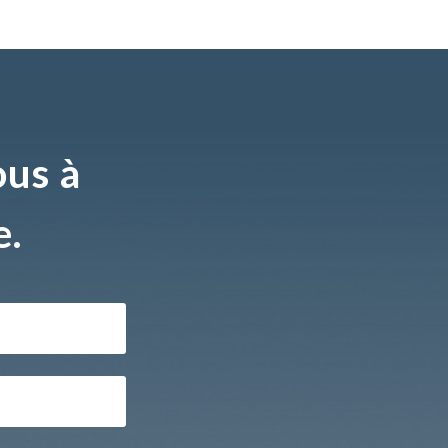
ous à
e.