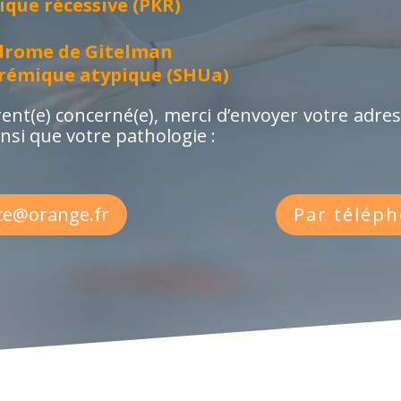
que récessive (PKR)
ndrome de Gitelman
rémique atypique (SHUa)
érent(e) concerné(e), merci d’envoyer votre adre
insi que votre pathologie :
ce@orange.fr
Par téléph