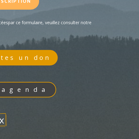
NSCRIPTION
éespar ce formulaire, veuillez consulter notre
ites un don
'agenda
x