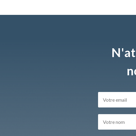
N'at
n