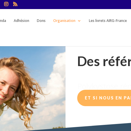
nda
Adhésion
Dons
Organisation
Les livrets AIRG-France
Des réfé
Syndrome d’Alp
ET SI NOUS EN PA