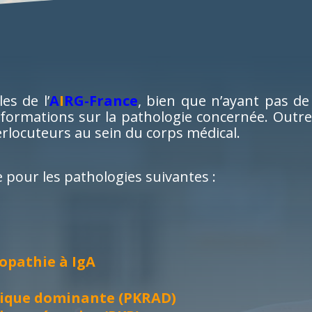
es de l’
A
I
RG-France
, bien que n’ayant pas de
formations sur la pathologie concernée. Outre 
erlocuteurs au sein du corps médical.
 pour les pathologies suivantes :
opathie à IgA
mique dominante (PKRAD)