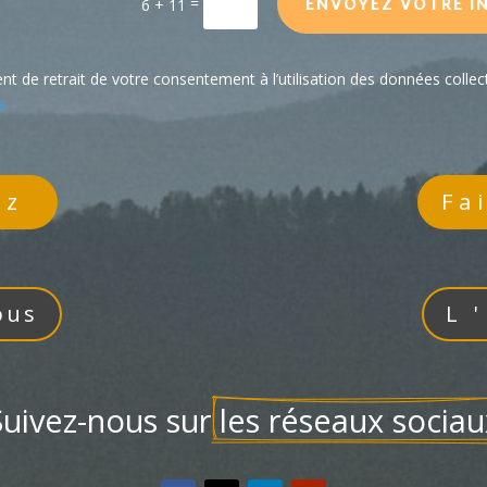
=
6 + 11
ENVOYEZ VOTRE I
t de retrait de votre consentement à l’utilisation des données collect
s.
ez
Fa
ous
L
Suivez-nous sur 
les réseaux sociau