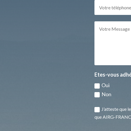
Etes-vous adhé
Oui
Non
J’atteste que l
que AIRG-FRANCE 