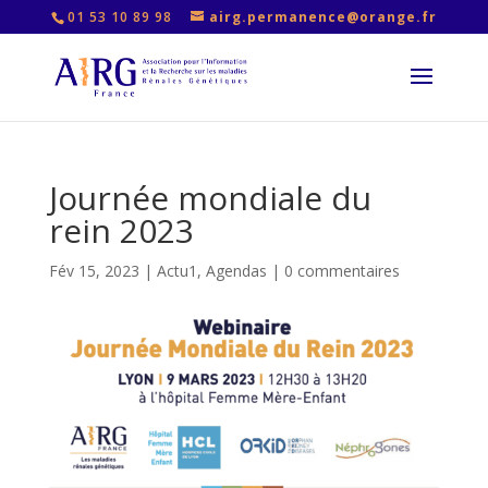
01 53 10 89 98
airg.permanence@orange.fr
Journée mondiale du
rein 2023
Fév 15, 2023
|
Actu1
,
Agendas
|
0 commentaires