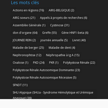
Les mots clés
Actions en régions
(76)
AIRG-BELGIQUE
(2)
AIRG soeurs
(21)
Appels à projets de recherches
(6)
Assemblée Générale
(1)
Cystinose
(31)
don d'organe
(64)
Greffe
(55)
Gène HNF1-beta
(6)
JOURNEE REIN
(2)
journée annuelle
(5)
Livret
(40)
Maladie de berger
(25)
Maladie de dent
(4)
Nephronophtise
(12)
Néphropathie à Ig A
(15)
Oxalose
(1)
PKD
(24)
PKR
(1)
Polykystose Rénale
(22)
Polykystose Rénale Autosomique Dominante
(23)
Polykystose Rénale Autosomique Récessive
(5)
SFNDT
(11)
SHU Atypique (SHUa - Syndrome Hémolytique et Urémique
Atypique)
(38)
SORARE
(1)
soutien à la recherche
(50)