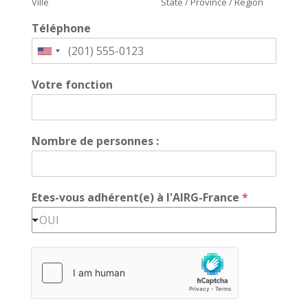
Ville
State / Province / Region
Téléphone
U
n
Votre fonction
i
t
e
d
Nombre de personnes :
S
t
a
Etes-vous adhérent(e) à l'AIRG-France
*
t
e
OUI
s
+
1