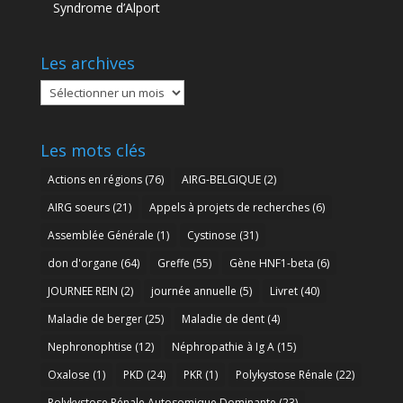
Syndrome d’Alport
Les archives
Les
archives
Les mots clés
Actions en régions
(76)
AIRG-BELGIQUE
(2)
AIRG soeurs
(21)
Appels à projets de recherches
(6)
Assemblée Générale
(1)
Cystinose
(31)
don d'organe
(64)
Greffe
(55)
Gène HNF1-beta
(6)
JOURNEE REIN
(2)
journée annuelle
(5)
Livret
(40)
Maladie de berger
(25)
Maladie de dent
(4)
Nephronophtise
(12)
Néphropathie à Ig A
(15)
Oxalose
(1)
PKD
(24)
PKR
(1)
Polykystose Rénale
(22)
Polykystose Rénale Autosomique Dominante
(23)