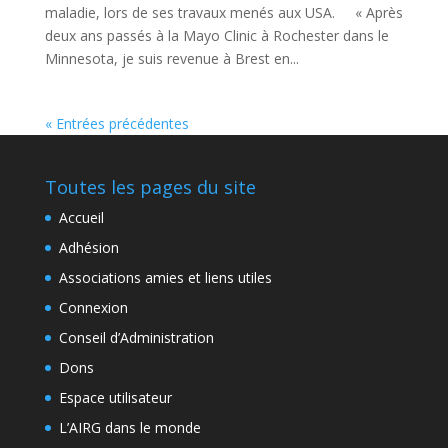
maladie, lors de ses travaux menés aux USA. « Après
deux ans passés à la Mayo Clinic à Rochester dans le
Minnesota, je suis revenue à Brest en...
« Entrées précédentes
Toutes les pages du site
Accueil
Adhésion
Associations amies et liens utiles
Connexion
Conseil d’Administration
Dons
Espace utilisateur
L’AIRG dans le monde