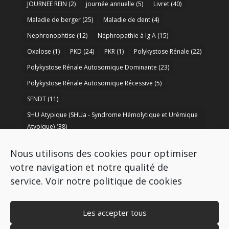
JOURNEE REIN
(2)
journée annuelle
(5)
Livret
(40)
Maladie de berger
(25)
Maladie de dent
(4)
Nephronophtise
(12)
Néphropathie à Ig A
(15)
Oxalose
(1)
PKD
(24)
PKR
(1)
Polykystose Rénale
(22)
Polykystose Rénale Autosomique Dominante
(23)
Polykystose Rénale Autosomique Récessive
(5)
SFNDT
(11)
SHU Atypique (SHUa - Syndrome Hémolytique et Urémique
Atypique)
(38)
SORARE
(1)
soutien à la recherche
(50)
Nous utilisons des cookies pour optimiser
Syndrome de Bartter
(8)
Syndrome d’Alport
(37)
votre navigation et notre qualité de
service.
Voir notre politique de cookies
Les accepter tous