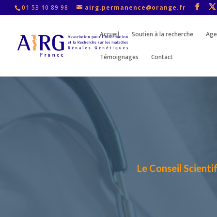
01 53 10 89 98
airg.permanence@orange.fr
Accueil
Soutien à la recherche
Age
Témoignages
Contact
Le Conseil Scienti