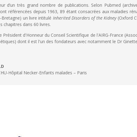
uteur d’un très grand nombre de publications. Selon Pubmed (archiv
 sont référencées depuis 1963, 89 étant consacrées aux maladies rén
retagne) un livre intitulé
Inherited Disorders of the Kidney
(Oxford Cl
s chapitres dans 60 livres.
le Président d'Honneur du Conseil Scientifique de l'AIRG-France (Assoc
étiques) dont il est l'un des fondateurs avec notamment le Dr Ginette
LD
CHU-Hôpital Necker-Enfants malades – Paris