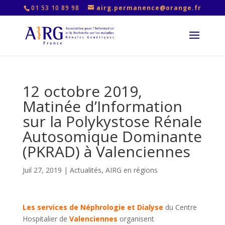
01 53 10 89 98
airg.permanence@orange.fr
12 octobre 2019,
Matinée d’Information
sur la Polykystose Rénale
Autosomique Dominante
(PKRAD) à Valenciennes
Juil 27, 2019
|
Actualités
,
AIRG en régions
Les services de Néphrologie et Dialyse
du Centre
Hospitalier de
Valenciennes
organisent