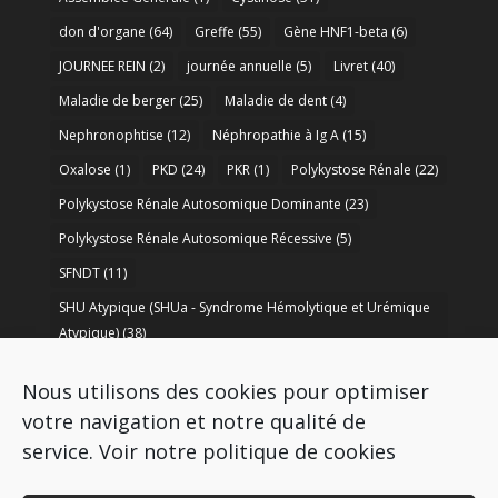
don d'organe
(64)
Greffe
(55)
Gène HNF1-beta
(6)
JOURNEE REIN
(2)
journée annuelle
(5)
Livret
(40)
Maladie de berger
(25)
Maladie de dent
(4)
Nephronophtise
(12)
Néphropathie à Ig A
(15)
Oxalose
(1)
PKD
(24)
PKR
(1)
Polykystose Rénale
(22)
Polykystose Rénale Autosomique Dominante
(23)
Polykystose Rénale Autosomique Récessive
(5)
SFNDT
(11)
SHU Atypique (SHUa - Syndrome Hémolytique et Urémique
Atypique)
(38)
SORARE
(1)
soutien à la recherche
(50)
Nous utilisons des cookies pour optimiser
Syndrome de Bartter
(8)
Syndrome d’Alport
(37)
votre navigation et notre qualité de
service.
Voir notre politique de cookies