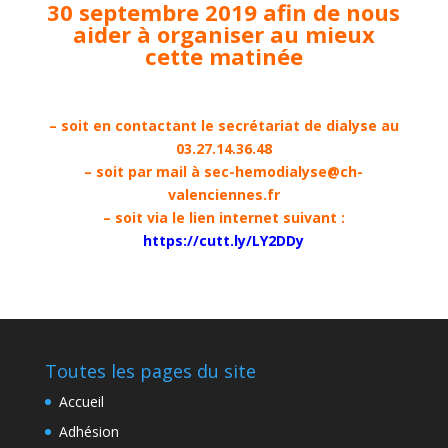
30 septembre 2019 afin de nous
aider à organiser au mieux
cette matinée
– soit en contactant le secrétariat de dialyse au
03.27.14.36.48
– soit par mail à
sec-hemodialyse@ch-
valenciennes.fr
– soit via le lien internet suivant :
https://cutt.ly/LY2DDy
Toutes les pages du site
Accueil
Adhésion