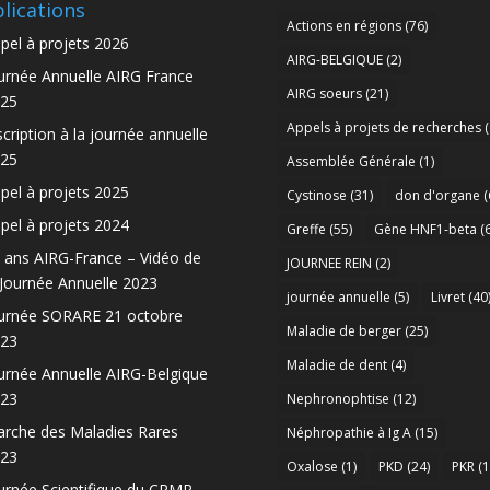
lications
Actions en régions
(76)
pel à projets 2026
AIRG-BELGIQUE
(2)
urnée Annuelle AIRG France
AIRG soeurs
(21)
25
Appels à projets de recherches
(
scription à la journée annuelle
25
Assemblée Générale
(1)
pel à projets 2025
Cystinose
(31)
don d'organe
(
pel à projets 2024
Greffe
(55)
Gène HNF1-beta
(6
 ans AIRG-France – Vidéo de
JOURNEE REIN
(2)
 Journée Annuelle 2023
journée annuelle
(5)
Livret
(40
urnée SORARE 21 octobre
Maladie de berger
(25)
23
Maladie de dent
(4)
urnée Annuelle AIRG-Belgique
23
Nephronophtise
(12)
rche des Maladies Rares
Néphropathie à Ig A
(15)
23
Oxalose
(1)
PKD
(24)
PKR
(1
urnée Scientifique du CRMR