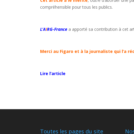
Cet article a le mérite
, outre d’aborder une pa
compréhensible pour tous les publics.
L’A
I
RG-France
a apporté sa contribution à cet ar
Merci au Figaro et à la journaliste qui l’a ré
Lire l’article
Toutes les pages du site
Nos