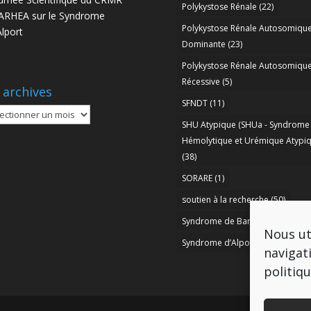
Polykystose Rénale
(22)
RHEA sur le Syndrome
Polykystose Rénale Autosomiqu
Alport
Dominante
(23)
Polykystose Rénale Autosomiqu
Récessive
(5)
 archives
SFNDT
(11)
SHU Atypique (SHUa - Syndrome
ives
Hémolytique et Urémique Atypiq
(38)
SORARE
(1)
soutien à la recherche
(50)
Syndrome de Bartter
(8)
Nous ut
Syndrome d’Alport
(37)
navigat
politiq