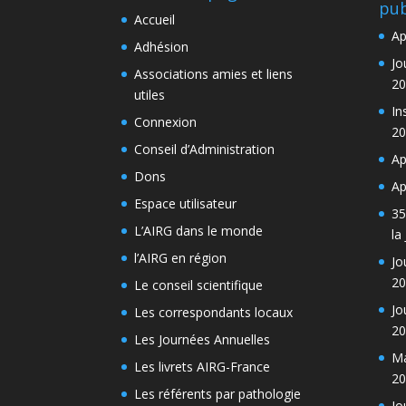
pub
Accueil
Ap
Adhésion
Jo
Associations amies et liens
20
utiles
In
Connexion
20
Conseil d’Administration
Ap
Dons
Ap
Espace utilisateur
35
L’AIRG dans le monde
la
l’AIRG en région
Jo
20
Le conseil scientifique
Jo
Les correspondants locaux
20
Les Journées Annuelles
Ma
Les livrets AIRG-France
20
Les référents par pathologie
Jo