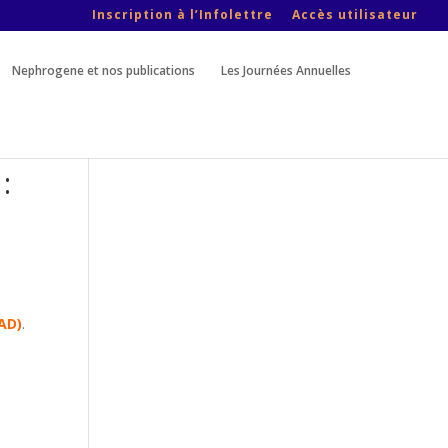
Inscription à l’Infolettre
Accès utilisateur
Nephrogene et nos publications
Les Journées Annuelles
:
AD)
.