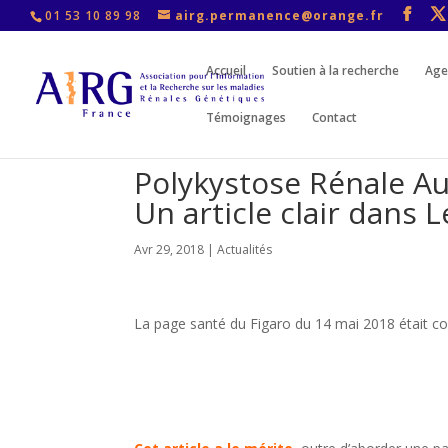
01 53 10 89 98
airg.permanence@orange.fr
Accueil
Soutien à la recherche
Age
Témoignages
Contact
Polykystose Rénale A
Un article clair dans L
Avr 29, 2018
|
Actualités
La page santé du Figaro du 14 mai 2018 était c