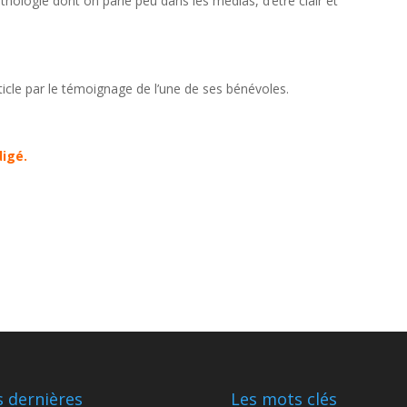
thologie dont on parle peu dans les médias, d’être clair et
ticle par le témoignage de l’une de ses bénévoles.
digé.
 dernières
Les mots clés