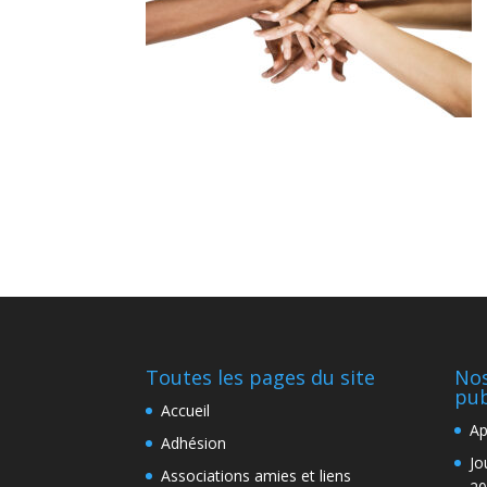
Toutes les pages du site
Nos
pub
Accueil
Ap
Adhésion
Jo
Associations amies et liens