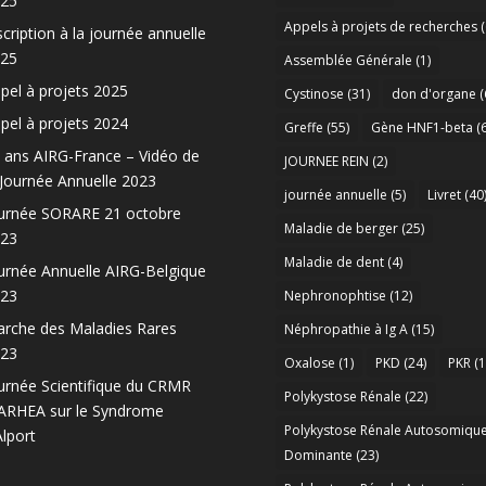
25
Appels à projets de recherches
(
scription à la journée annuelle
25
Assemblée Générale
(1)
pel à projets 2025
Cystinose
(31)
don d'organe
(
pel à projets 2024
Greffe
(55)
Gène HNF1-beta
(6
 ans AIRG-France – Vidéo de
JOURNEE REIN
(2)
 Journée Annuelle 2023
journée annuelle
(5)
Livret
(40
urnée SORARE 21 octobre
Maladie de berger
(25)
23
Maladie de dent
(4)
urnée Annuelle AIRG-Belgique
23
Nephronophtise
(12)
rche des Maladies Rares
Néphropathie à Ig A
(15)
23
Oxalose
(1)
PKD
(24)
PKR
(1
urnée Scientifique du CRMR
Polykystose Rénale
(22)
RHEA sur le Syndrome
Polykystose Rénale Autosomiqu
Alport
Dominante
(23)