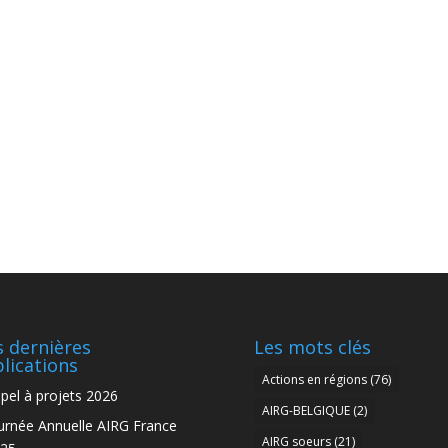
 dernières
Les mots clés
lications
Actions en régions
(76)
pel à projets 2026
AIRG-BELGIQUE
(2)
urnée Annuelle AIRG France
AIRG soeurs
(21)