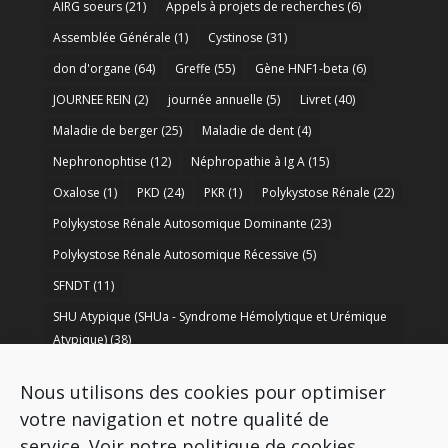
AIRG soeurs
(21)
Appels à projets de recherches
(6)
Assemblée Générale
(1)
Cystinose
(31)
don d'organe
(64)
Greffe
(55)
Gène HNF1-beta
(6)
JOURNEE REIN
(2)
journée annuelle
(5)
Livret
(40)
Maladie de berger
(25)
Maladie de dent
(4)
Nephronophtise
(12)
Néphropathie à Ig A
(15)
Oxalose
(1)
PKD
(24)
PKR
(1)
Polykystose Rénale
(22)
Polykystose Rénale Autosomique Dominante
(23)
Polykystose Rénale Autosomique Récessive
(5)
SFNDT
(11)
SHU Atypique (SHUa - Syndrome Hémolytique et Urémique
Atypique)
(38)
SORARE
(1)
soutien à la recherche
(50)
Nous utilisons des cookies pour optimiser
Syndrome de Bartter
(8)
Syndrome d’Alport
(37)
votre navigation et notre qualité de
service.
Voir notre politique de cookies