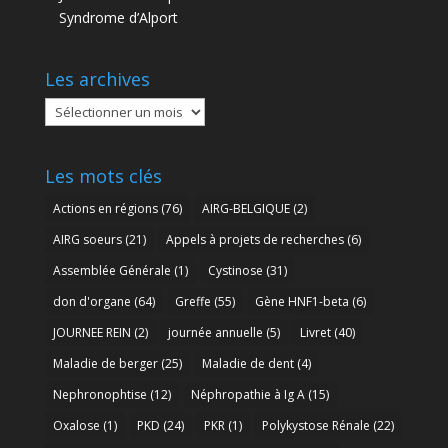
Syndrome d’Alport
Les archives
Les
archives
Les mots clés
Actions en régions
(76)
AIRG-BELGIQUE
(2)
AIRG soeurs
(21)
Appels à projets de recherches
(6)
Assemblée Générale
(1)
Cystinose
(31)
don d'organe
(64)
Greffe
(55)
Gène HNF1-beta
(6)
JOURNEE REIN
(2)
journée annuelle
(5)
Livret
(40)
Maladie de berger
(25)
Maladie de dent
(4)
Nephronophtise
(12)
Néphropathie à Ig A
(15)
Oxalose
(1)
PKD
(24)
PKR
(1)
Polykystose Rénale
(22)