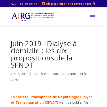
01 53 10 89 98
airg.permanence@orange.fr
juin 2019 : Dialyse à
domicile : les dix
propositions de la
SFNDT
Juin 7, 2019
|
Actualités
,
Associations amies et liens
utiles
La Société Francophone de Néphrologie Dialyse
et Transplantation (SFNDT)
vient de publier Ma