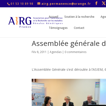
01 53 10 89 98
airg.permanence@orange.fr
Accueil
Soutien à la recherche
Age
Témoignages
Contact
Assemblée générale d
Fév 8, 2011
|
Agendas
|
0 commentaires
L’Assemblée Générale s’est déroulée à l’ASIEM, 6