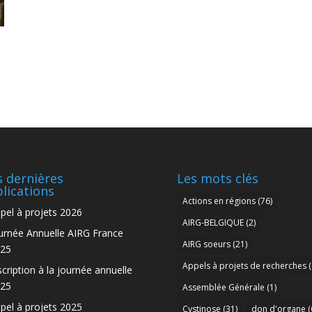
 dernières
Les mots clés
lications
Actions en régions
(76)
pel à projets 2026
AIRG-BELGIQUE
(2)
urnée Annuelle AIRG France
AIRG soeurs
(21)
25
Appels à projets de recherches
(
scription à la journée annuelle
25
Assemblée Générale
(1)
pel à projets 2025
Cystinose
(31)
don d'organe
(