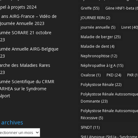
pel à projets 2024
Greffe
(55)
Gène HNF1-beta
(6
 ans AIRG-France – Vidéo de
JOURNEE REIN
(2)
 Journée Annuelle 2023
journée annuelle
(5)
Livret
(40
urnée SORARE 21 octobre
Maladie de berger
(25)
23
Maladie de dent
(4)
urnée Annuelle AIRG-Belgique
23
Nephronophtise
(12)
rche des Maladies Rares
Néphropathie à Ig A
(15)
23
Oxalose
(1)
PKD
(24)
PKR
(1
urnée Scientifique du CRMR
Polykystose Rénale
(22)
RHEA sur le Syndrome
Polykystose Rénale Autosomiqu
Alport
Dominante
(23)
Polykystose Rénale Autosomiqu
Récessive
(5)
 archives
SFNDT
(11)
SHU Atypique (SHUa - Syndrome