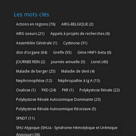
archives
Les mots clés
Actions en régions
(76)
AIRG-BELGIQUE
(2)
AIRG soeurs
(21)
Appels à projets de recherches
(6)
Assemblée Générale
(1)
Cystinose
(31)
don d'organe
(64)
Greffe
(55)
Gène HNF1-beta
(6)
JOURNEE REIN
(2)
journée annuelle
(5)
Livret
(40)
Maladie de berger
(25)
Maladie de dent
(4)
Nephronophtise
(12)
Néphropathie à Ig A
(15)
Oxalose
(1)
PKD
(24)
PKR
(1)
Polykystose Rénale
(22)
Polykystose Rénale Autosomique Dominante
(23)
Polykystose Rénale Autosomique Récessive
(5)
SFNDT
(11)
SHU Atypique (SHUa - Syndrome Hémolytique et Urémique
Atypique)
(38)