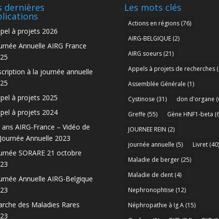
 dernières
Les mots clés
lications
Actions en régions
(76)
pel à projets 2026
AIRG-BELGIQUE
(2)
urnée Annuelle AIRG France
AIRG soeurs
(21)
25
Appels à projets de recherches
(
scription à la journée annuelle
25
Assemblée Générale
(1)
pel à projets 2025
Cystinose
(31)
don d'organe
(
pel à projets 2024
Greffe
(55)
Gène HNF1-beta
(6
 ans AIRG-France – Vidéo de
JOURNEE REIN
(2)
 Journée Annuelle 2023
journée annuelle
(5)
Livret
(40
urnée SORARE 21 octobre
Maladie de berger
(25)
23
Maladie de dent
(4)
urnée Annuelle AIRG-Belgique
23
Nephronophtise
(12)
rche des Maladies Rares
Néphropathie à Ig A
(15)
23