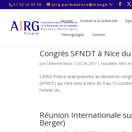
01 53 10 89 98
airg.permanence@orange.fr
Accueil
Soutien à la recherche
Age
Témoignages
Contact
Congrès SFNDT à Nice du 
par
Catherine Maze
|
Oct 26, 2017
|
Actualités
,
AIRG en
L’AIRG-France était présente au deuxième congr
(SFNDT) qui s’est tenu à Nice du 9 au 13 octo
l’entrée du...
Réunion Internationale su
Berger)