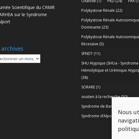
Oxalose
(1)
PKD
(24)
PKR
(1
urnée Scientifique du CRMR
Polykystose Rénale
(22)
RHEA sur le Syndrome
Polykystose Rénale Autosomiqu
Alport
Dominante
(23)
Polykystose Rénale Autosomiqu
Récessive
(5)
 archives
SFNDT
(11)
SHU Atypique (SHUa - Syndrome
ives
Hémolytique et Urémique Atypiq
(38)
SORARE
(1)
soutien à la recherche
(50)
Syndrome de Bartter
(8)
Nous ut
Syndrome d’Alport
(37)
navigat
politiq