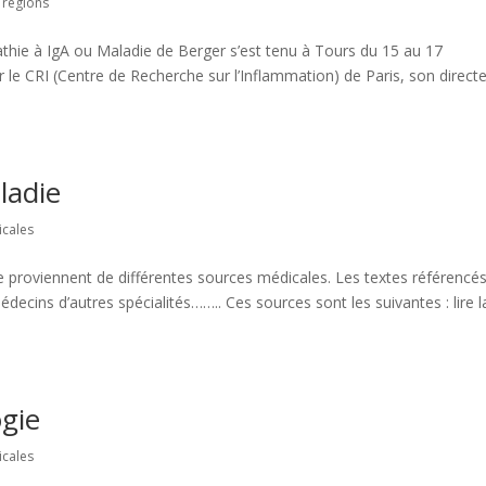
 régions
thie à IgA ou Maladie de Berger s’est tenu à Tours du 15 au 17
le CRI (Centre de Recherche sur l’Inflammation) de Paris, son direct
ladie
icales
roviennent de différentes sources médicales. Les textes référencé
ecins d’autres spécialités…….. Ces sources sont les suivantes : lire l
gie
icales