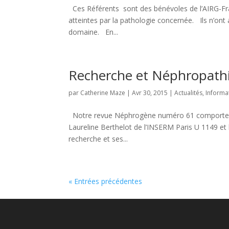
Ces Référents sont des bénévoles de l’AIRG-Fra
atteintes par la pathologie concernée. Ils n’o
domaine. En...
Recherche et Néphropathie
par
Catherine Maze
|
Avr 30, 2015
|
Actualités
,
Informa
Notre revue Néphrogène numéro 61 comporte un a
Laureline Berthelot de l’INSERM Paris U 1149 et l
recherche et ses...
« Entrées précédentes