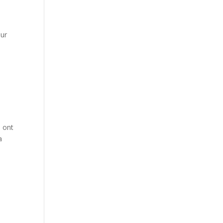
eur
s ont
a