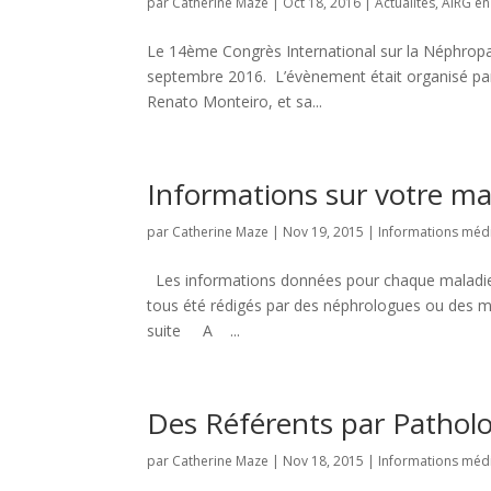
par
Catherine Maze
|
Oct 18, 2016
|
Actualités
,
AIRG en
Le 14ème Congrès International sur la Néphropa
septembre 2016. L’évènement était organisé par 
Renato Monteiro, et sa...
Informations sur votre ma
par
Catherine Maze
|
Nov 19, 2015
|
Informations méd
Les informations données pour chaque maladie p
tous été rédigés par des néphrologues ou des méd
suite A ...
Des Référents par Patholo
par
Catherine Maze
|
Nov 18, 2015
|
Informations méd