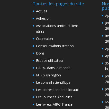
Toutes les pages du site
Nos
pub
Accueil
Ap
Adhésion
Jo
Associations amies et liens
20
utiles
In
Connexion
20
Conseil d’Administration
Ap
Dons
Ap
Espace utilisateur
35
L’AIRG dans le monde
la
l’AIRG en région
Jo
20
Le conseil scientifique
Jo
Les correspondants locaux
20
Les Journées Annuelles
Ma
Les livrets AIRG-France
20