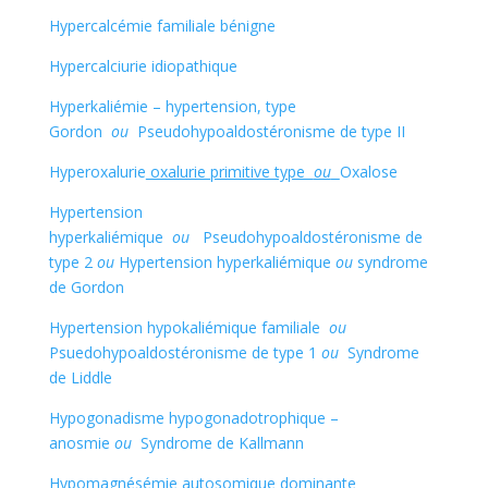
Hypercalcémie familiale bénigne
Hypercalciurie idiopathique
Hyperkaliémie – hypertension, type
Gordon
ou
Pseudohypoaldostéronisme de type II
Hyperoxalurie
oxalurie primitive type
ou
Oxalose
Hypertension
hyperkaliémique
ou
Pseudohypoaldostéronisme de
type 2
ou
Hypertension hyperkaliémique
ou
syndrome
de Gordon
Hypertension hypokaliémique familiale
ou
Psuedohypoaldostéronisme de type 1
ou
Syndrome
de Liddle
Hypogonadisme hypogonadotrophique –
anosmie
ou
Syndrome de Kallmann
Hypomagnésémie autosomique dominante