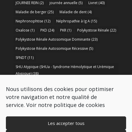
JOURNEE REIN
(2)
journée annuelle
(5)
Livret
(40)
Maladie de berger
(25)
Maladie de dent
(4)
Nephronophtise
(12)
Néphropathie à Ig A
(15)
Oxalose
(1)
PKD
(24)
PKR
(1)
Polykystose Rénale
(22)
Polykystose Rénale Autosomique Dominante
(23)
Polykystose Rénale Autosomique Récessive
(5)
SFNDT
(11)
SHU Atypique (SHUa - Syndrome Hémolytique et Urémique
Atypique)
(38)
SORARE
(1)
soutien à la recherche
(50)
Nous utilisons des cookies pour optimiser
Syndrome de Bartter
(8)
Syndrome d’Alport
(37)
votre navigation et notre qualité de
service.
Voir notre politique de cookies
Les accepter tous