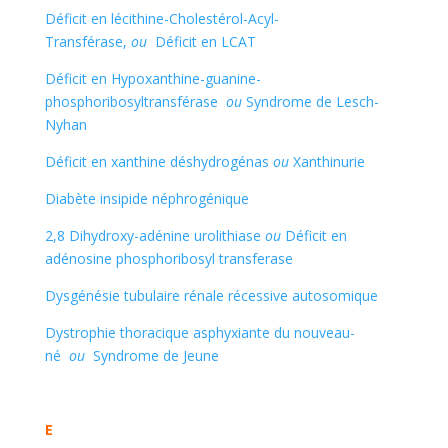
Déficit en lécithine-Cholestérol-Acyl-
Transférase,
ou
Déficit en LCAT
Déficit en Hypoxanthine-guanine-
phosphoribosyltransférase
ou
Syndrome de Lesch-
Nyhan
Déficit en xanthine déshydrogénas
ou
Xanthinurie
Diabète insipide néphrogénique
2,8 Dihydroxy-adénine urolithiase
ou
Déficit en
adénosine phosphoribosyl transferase
Dysgénésie tubulaire rénale récessive autosomique
Dystrophie thoracique asphyxiante du nouveau-
né
ou
Syndrome de Jeune
E