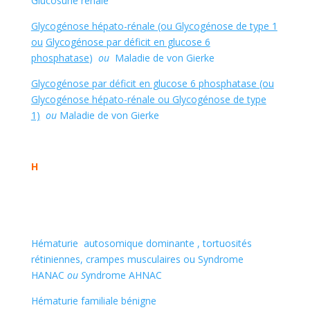
Glucosurie rénale
Glycogénose hépato-rénale (ou Glycogénose de type 1
ou
Glycogénose par déficit en glucose 6
phosphatase
)
ou
Maladie de von Gierke
Glycogénose par déficit en glucose 6 phosphatase (ou
Glycogénose hépato-rénale ou Glycogénose de type
1)
ou
Maladie de von Gierke
H
Hématurie autosomique dominante , tortuosités
rétiniennes, crampes musculaires ou Syndrome
HANAC
ou S
yndrome AHNAC
Hématurie familiale bénigne