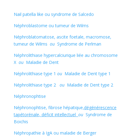
Nail patella like ou syndrome de Salcedo
Néphroblastome ou tumeur de Wilms
Néphroblatomatose, ascite foetale, macromose,
tumeur de Wilms
ou
Syndrome de Perlman
Néphrolithiase hypercalciurique liée au chromosome
X
ou
Maladie de Dent
Néphrolithiase type 1
ou
Maladie de Dent type 1
Néphrolithiase type 2
ou
Maladie de Dent type 2
Néphronophtise
Néphronophtise, fibrose hépatique,
dégénérescence
tapétorénale, déficit intellectuel
ou
Syndrome de
Boichis
Néphropathie à IgA ou maladie de Berger