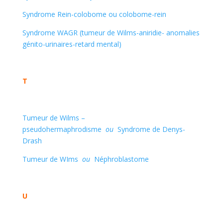
Syndrome Rein-colobome ou colobome-rein
Syndrome WAGR (tumeur de Wilms-aniridie- anomalies
génito-urinaires-retard mental)
T
Tumeur de Wilms –
pseudohermaphrodisme
ou
Syndrome de Denys-
Drash
Tumeur de WIms
ou
Néphroblastome
U