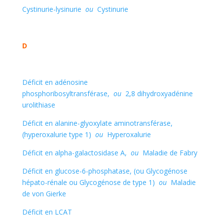
Cystinurie-lysinurie
ou
Cystinurie
D
Déficit en adénosine
phosphoribosyltransférase,
ou
2,8 dihydroxyadénine
urolithiase
Déficit en alanine-glyoxylate aminotransférase,
(hyperoxalurie type 1)
ou
Hyperoxalurie
Déficit en alpha-galactosidase A,
ou
Maladie de Fabry
Déficit en glucose-6-phosphatase, (ou Glycogénose
hépato-rénale ou Glycogénose de type 1)
ou
Maladie
de von Gierke
Déficit en LCAT