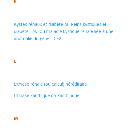
K
Kystes rénaux et diabète ou Reins kystiques et
diabète
ou
ou maladie kystique rénale liée à une
anomalie du gène TCF2
L
Lithiase rénale (ou calcul) héréditaire
Lithiase xanthique
ou
Xanthinurie
M