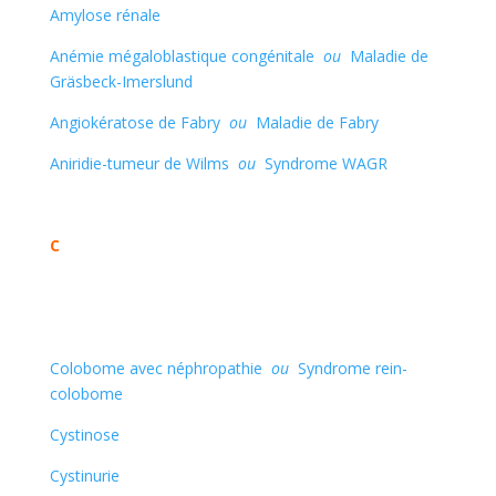
Amylose rénale
Anémie mégaloblastique congénitale
ou
Maladie de
Gräsbeck-Imerslund
Angiokératose de Fabry
ou
Maladie de Fabry
Aniridie-tumeur de Wilms
ou
Syndrome WAGR
C
Colobome avec néphropathie
ou
Syndrome rein-
colobome
Cystinose
Cystinurie