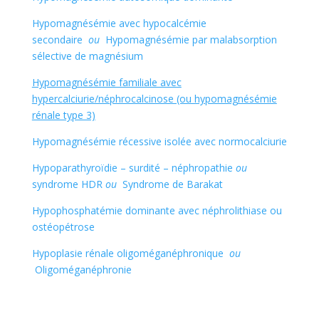
Hypomagnésémie avec hypocalcémie
secondaire
ou
Hypomagnésémie par malabsorption
sélective de magnésium
Hypomagnésémie familiale avec
hypercalciurie/néphrocalcinose (ou hypomagnésémie
rénale type 3)
Hypomagnésémie récessive isolée avec normocalciurie
Hypoparathyroïdie – surdité – néphropathie
ou
syndrome HDR
ou
Syndrome de Barakat
Hypophosphatémie dominante avec néphrolithiase ou
ostéopétrose
Hypoplasie rénale oligoméganéphronique
ou
Oligoméganéphronie