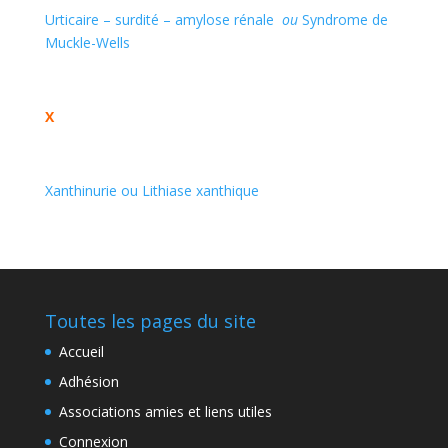
Urticaire – surdité – amylose rénale
ou
Syndrome de
Muckle-Wells
X
Xanthinurie ou Lithiase xanthique
Toutes les pages du site
Accueil
Adhésion
Associations amies et liens utiles
Connexion