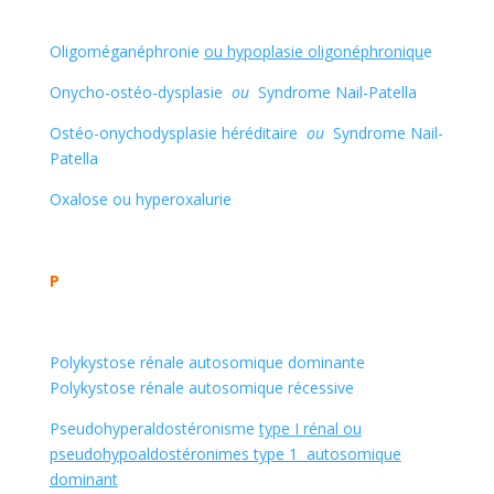
Oligoméganéphronie
ou hypoplasie oligonéphroniqu
e
Onycho-ostéo-dysplasie
ou
Syndrome Nail-Patella
Ostéo-onychodysplasie héréditaire
ou
Syndrome Nail-
Patella
Oxalose ou hyperoxalurie
P
Polykystose rénale autosomique dominante
Polykystose rénale autosomique récessive
Pseudohyperaldostéronisme
type I rénal ou
pseudohypoaldostéronimes type 1 autosomique
dominant