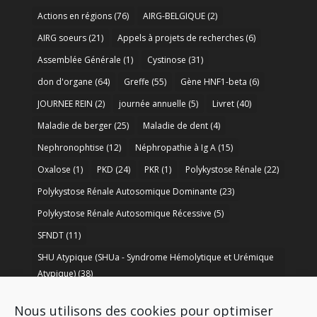
Actions en régions
(76)
AIRG-BELGIQUE
(2)
AIRG soeurs
(21)
Appels à projets de recherches
(6)
Assemblée Générale
(1)
Cystinose
(31)
don d'organe
(64)
Greffe
(55)
Gène HNF1-beta
(6)
JOURNEE REIN
(2)
journée annuelle
(5)
Livret
(40)
Maladie de berger
(25)
Maladie de dent
(4)
Nephronophtise
(12)
Néphropathie à Ig A
(15)
Oxalose
(1)
PKD
(24)
PKR
(1)
Polykystose Rénale
(22)
Polykystose Rénale Autosomique Dominante
(23)
Polykystose Rénale Autosomique Récessive
(5)
SFNDT
(11)
SHU Atypique (SHUa - Syndrome Hémolytique et Urémique
Atypique)
(38)
SORARE
(1)
soutien à la recherche
(50)
Nous utilisons des cookies pour optimiser