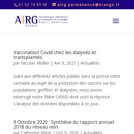
01 53 10 89 98
airg.permanence@orange.fr
Vaccination Covid chez les dialysés et
transplantés
par
Nicolas Mullier
|
Avr 9, 2021
|
Actualités
Suite aux différents articles publiés dans la presse cette
semaine au sujet de la protection des vaccins sur les
populations greffées et dialysées, nous avons
interrogé notre filière ORKiD dont voici la réponse :
L’analyse des données disponibles à ce jour...
9 Octobre 2020 : Synthèse du rapport annuel
2018 du réseau rein
par
Catherine Maze
|
Oct 9, 2020
|
Actualités