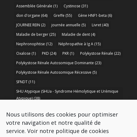
Assemblée Générale
(1)
Cystinose
(31)
don d'organe
(64)
Greffe
(55)
Gène HNF1-beta
(6)
JOURNEE REIN
(2)
journée annuelle
(5)
Livret
(40)
Maladie de berger
(25)
Maladie de dent
(4)
Nephronophtise
(12)
Néphropathie à Ig A
(15)
Oxalose
(1)
PKD
(24)
PKR
(1)
Polykystose Rénale
(22)
Polykystose Rénale Autosomique Dominante
(23)
Polykystose Rénale Autosomique Récessive
(5)
SFNDT
(11)
SHU Atypique (SHUa - Syndrome Hémolytique et Urémique
Atypique)
(38)
SORARE
(1)
soutien à la recherche
(50)
Nous utilisons des cookies pour optimiser
Syndrome de Bartter
(8)
Syndrome d’Alport
(37)
votre navigation et notre qualité de
service.
Voir notre politique de cookies