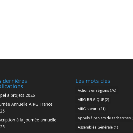
 dernières
Les mots clés
lications
Actions en régions
(76)
pel à projets 2026
AIRG-BELGIQUE
(2)
urnée Annuelle AIRG France
AIRG soeurs
(21)
25
Appels à projets de recherches
(
scription à la journée annuelle
25
Assemblée Générale
(1)