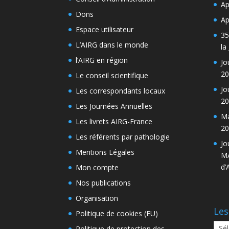
Ap
Dons
Ap
Espace utilisateur
35
L’AIRG dans le monde
la
l’AIRG en région
Jo
20
Le conseil scientifique
Jo
Les correspondants locaux
20
Les Journées Annuelles
Ma
Les livrets AIRG-France
20
Les référents par pathologie
Jo
Mentions Légales
MA
d’
Mon compte
Nos publications
Organisation
Les
Politique de cookies (EU)
Les
Politique de protection des