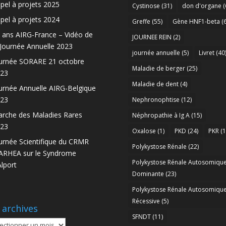
pel à projets 2025
Cystinose
(31)
don d'organe
(
pel à projets 2024
Greffe
(55)
Gène HNF1-beta
(6
 ans AIRG-France – Vidéo de
JOURNEE REIN
(2)
 Journée Annuelle 2023
journée annuelle
(5)
Livret
(40
urnée SORARE 21 octobre
Maladie de berger
(25)
23
Maladie de dent
(4)
urnée Annuelle AIRG-Belgique
23
Nephronophtise
(12)
rche des Maladies Rares
Néphropathie à Ig A
(15)
23
Oxalose
(1)
PKD
(24)
PKR
(1
urnée Scientifique du CRMR
Polykystose Rénale
(22)
RHEA sur le Syndrome
Polykystose Rénale Autosomiqu
Alport
Dominante
(23)
Polykystose Rénale Autosomiqu
Récessive
(5)
 archives
SFNDT
(11)