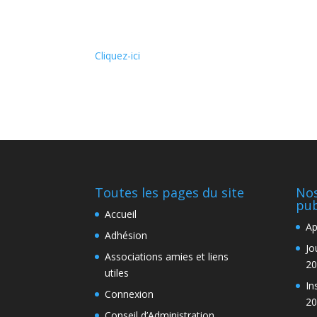
Cliquez-ici
Toutes les pages du site
Nos
pub
Accueil
Ap
Adhésion
Jo
Associations amies et liens
20
utiles
In
Connexion
20
Conseil d’Administration