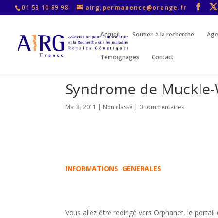
01 53 10 89 98
airg.permanence@orange.fr
Accueil
Soutien à la recherche
Age
Témoignages
Contact
Syndrome de Muckle-
Mai 3, 2011
|
Non classé
|
0 commentaires
INFORMATIONS GENERALES
Vous allez être redirigé vers Orphanet, le portai