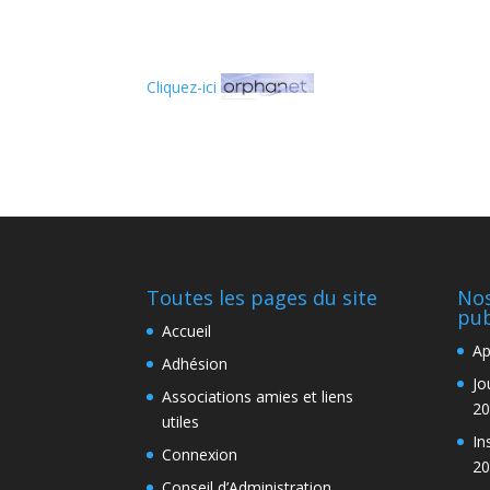
Cliquez-ici
Toutes les pages du site
Nos
pub
Accueil
Ap
Adhésion
Jo
Associations amies et liens
20
utiles
In
Connexion
20
Conseil d’Administration