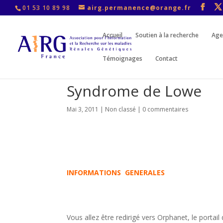
01 53 10 89 98
airg.permanence@orange.fr
Accueil
Soutien à la recherche
Age
Témoignages
Contact
Syndrome de Lowe
Mai 3, 2011
|
Non classé
|
0 commentaires
INFORMATIONS GENERALES
Vous allez être redirigé vers Orphanet, le portai