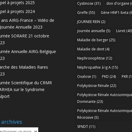
pel à projets 2025
Cystinose
(31)
don d'organe
(
pel à projets 2024
Greffe
(55)
Gène HNF1-beta
(6
 ans AIRG-France – Vidéo de
JOURNEE REIN
(2)
 Journée Annuelle 2023
journée annuelle
(5)
Livret
(40
urnée SORARE 21 octobre
Maladie de berger
(25)
23
Maladie de dent
(4)
urnée Annuelle AIRG-Belgique
23
Nephronophtise
(12)
rche des Maladies Rares
Néphropathie à Ig A
(15)
23
Oxalose
(1)
PKD
(24)
PKR
(1
urnée Scientifique du CRMR
Polykystose Rénale
(22)
RHEA sur le Syndrome
Polykystose Rénale Autosomiqu
Alport
Dominante
(23)
Polykystose Rénale Autosomiqu
Récessive
(5)
 archives
SFNDT
(11)