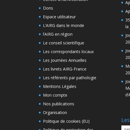
Ap
Dons
Ap
Espace utilisateur
35
L’AIRG dans le monde
la
l’AIRG en région
Jo
20
Le conseil scientifique
Jo
Les correspondants locaux
20
Les Journées Annuelles
Ma
Les livrets AIRG-France
20
Les référents par pathologie
Jo
Mentions Légales
MA
d’
Mon compte
Nos publications
Organisation
Les
Politique de cookies (EU)
Les
Politique de protection des