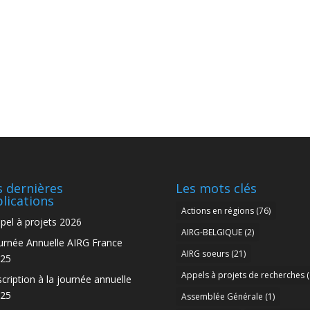
 dernières
Les mots clés
lications
Actions en régions
(76)
pel à projets 2026
AIRG-BELGIQUE
(2)
urnée Annuelle AIRG France
AIRG soeurs
(21)
25
Appels à projets de recherches
(
scription à la journée annuelle
25
Assemblée Générale
(1)