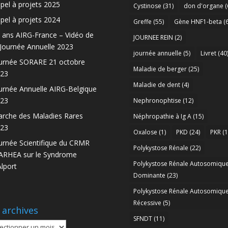
pel à projets 2025
Cystinose
(31)
don d'organe
(
pel à projets 2024
Greffe
(55)
Gène HNF1-beta
(6
 ans AIRG-France – Vidéo de
JOURNEE REIN
(2)
 Journée Annuelle 2023
journée annuelle
(5)
Livret
(40
urnée SORARE 21 octobre
Maladie de berger
(25)
23
Maladie de dent
(4)
urnée Annuelle AIRG-Belgique
23
Nephronophtise
(12)
rche des Maladies Rares
Néphropathie à Ig A
(15)
23
Oxalose
(1)
PKD
(24)
PKR
(1
urnée Scientifique du CRMR
Polykystose Rénale
(22)
RHEA sur le Syndrome
Polykystose Rénale Autosomiqu
Alport
Dominante
(23)
Polykystose Rénale Autosomiqu
Récessive
(5)
 archives
SFNDT
(11)