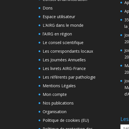
Ap
Dons
Ap
Espace utilisateur
35
L’AIRG dans le monde
la
l’AIRG en région
Jo
20
Le conseil scientifique
Jo
Les correspondants locaux
20
Les Journées Annuelles
Ma
Les livrets AIRG-France
20
Les référents par pathologie
Jo
Mentions Légales
MA
d’
Mon compte
Nos publications
Organisation
Les
Politique de cookies (EU)
Les
Politique de protection des