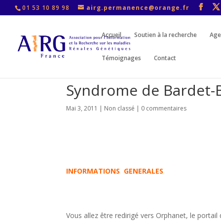
01 53 10 89 98
airg.permanence@orange.fr
Accueil
Soutien à la recherche
Age
Témoignages
Contact
Syndrome de Bardet-B
Mai 3, 2011
|
Non classé
|
0 commentaires
INFORMATIONS GENERALES
Vous allez être redirigé vers Orphanet, le portai