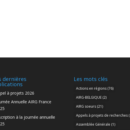
 dernières
Les mots clés
lications
Actions en régions
(76)
pel à projets 2026
AIRG-BELGIQUE
(2)
urnée Annuelle AIRG France
AIRG soeurs
(21)
25
Appels à projets de recherches
(
scription à la journée annuelle
25
Assemblée Générale
(1)