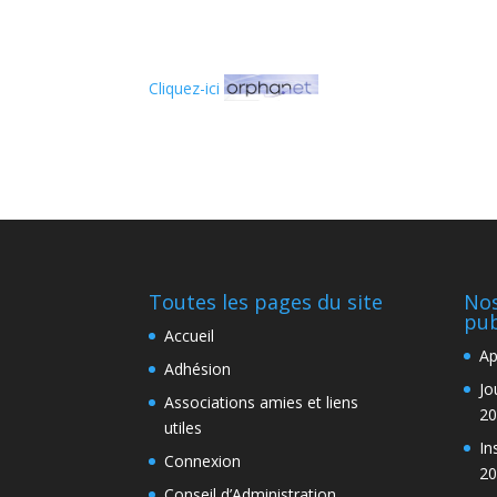
Cliquez-ici
Toutes les pages du site
Nos
pub
Accueil
Ap
Adhésion
Jo
Associations amies et liens
20
utiles
In
Connexion
20
Conseil d’Administration