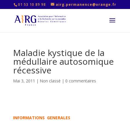
01 53 10 89 98
airg.permanence@orange.fr
Maladie kystique de la
médullaire autosomique
récessive
Mai 3, 2011
|
Non classé
|
0 commentaires
INFORMATIONS GENERALES