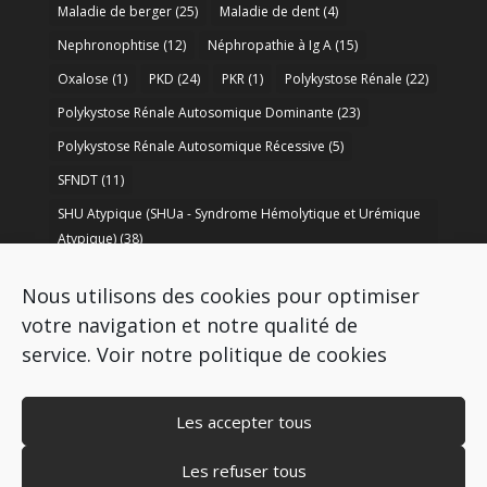
Maladie de berger
(25)
Maladie de dent
(4)
Nephronophtise
(12)
Néphropathie à Ig A
(15)
Oxalose
(1)
PKD
(24)
PKR
(1)
Polykystose Rénale
(22)
Polykystose Rénale Autosomique Dominante
(23)
Polykystose Rénale Autosomique Récessive
(5)
SFNDT
(11)
SHU Atypique (SHUa - Syndrome Hémolytique et Urémique
Atypique)
(38)
SORARE
(1)
soutien à la recherche
(50)
Nous utilisons des cookies pour optimiser
Syndrome de Bartter
(8)
Syndrome d’Alport
(37)
votre navigation et notre qualité de
service.
Voir notre politique de cookies
Les accepter tous
Les refuser tous