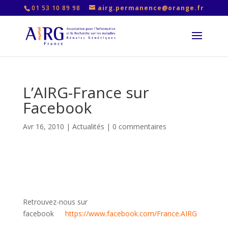
01 53 10 89 98
airg.permanence@orange.fr
L’AIRG-France sur
Facebook
Avr 16, 2010
|
Actualités
|
0 commentaires
Retrouvez-nous sur
facebook
..
https://www.facebook.com/France.AIRG
…