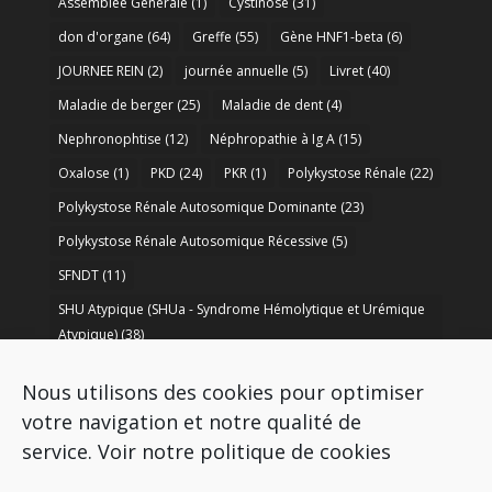
Assemblée Générale
(1)
Cystinose
(31)
don d'organe
(64)
Greffe
(55)
Gène HNF1-beta
(6)
JOURNEE REIN
(2)
journée annuelle
(5)
Livret
(40)
Maladie de berger
(25)
Maladie de dent
(4)
Nephronophtise
(12)
Néphropathie à Ig A
(15)
Oxalose
(1)
PKD
(24)
PKR
(1)
Polykystose Rénale
(22)
Polykystose Rénale Autosomique Dominante
(23)
Polykystose Rénale Autosomique Récessive
(5)
SFNDT
(11)
SHU Atypique (SHUa - Syndrome Hémolytique et Urémique
Atypique)
(38)
SORARE
(1)
soutien à la recherche
(50)
Nous utilisons des cookies pour optimiser
Syndrome de Bartter
(8)
Syndrome d’Alport
(37)
votre navigation et notre qualité de
service.
Voir notre politique de cookies