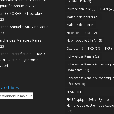
JOURNEE REIN
(2)
 Journée Annuelle 2023
journée annuelle
(5)
Livret
(40
urnée SORARE 21 octobre
Maladie de berger
(25)
23
Maladie de dent
(4)
urnée Annuelle AIRG-Belgique
23
Nephronophtise
(12)
rche des Maladies Rares
Néphropathie à Ig A
(15)
23
Oxalose
(1)
PKD
(24)
PKR
(1
urnée Scientifique du CRMR
Polykystose Rénale
(22)
RHEA sur le Syndrome
Polykystose Rénale Autosomiqu
Alport
Dominante
(23)
Polykystose Rénale Autosomiqu
Récessive
(5)
 archives
SFNDT
(11)
SHU Atypique (SHUa - Syndrome
ives
Hémolytique et Urémique Atypiq
(38)