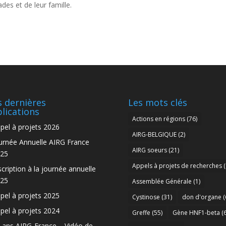
des et de leur famille.
 dernières
Les mots clés
lications
Actions en régions
(76)
pel à projets 2026
AIRG-BELGIQUE
(2)
urnée Annuelle AIRG France
AIRG soeurs
(21)
25
Appels à projets de recherches
(
scription à la journée annuelle
25
Assemblée Générale
(1)
pel à projets 2025
Cystinose
(31)
don d'organe
(
pel à projets 2024
Greffe
(55)
Gène HNF1-beta
(6
 ans AIRG-France – Vidéo de