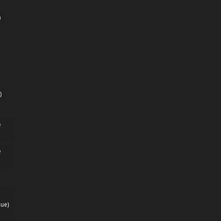
)
)
e
e
ue)