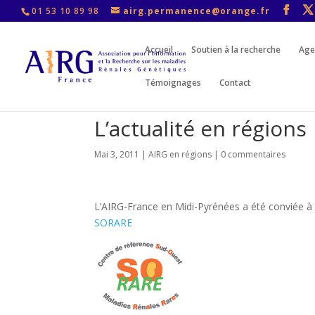
01 53 10 89 98
airg.permanence@orange.fr
Accueil
Soutien à la recherche
Age
Témoignages
Contact
L’actualité en régions
Mai 3, 2011
|
AIRG en régions
|
0 commentaires
L’AIRG-France en Midi-Pyrénées a été conviée à 
SORARE