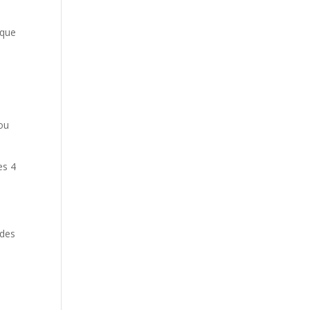
ique
 ou
es 4
ades