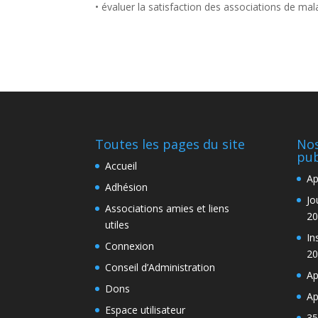
• évaluer la satisfaction des associations de mala
Toutes les pages du site
Nos
pub
Accueil
Ap
Adhésion
Jo
Associations amies et liens
20
utiles
In
Connexion
20
Conseil d’Administration
Ap
Dons
Ap
Espace utilisateur
35