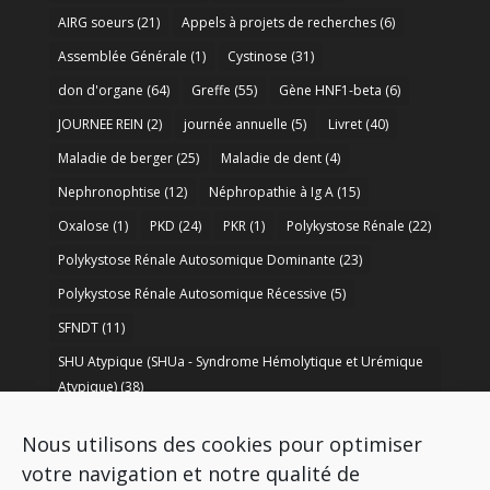
AIRG soeurs
(21)
Appels à projets de recherches
(6)
Assemblée Générale
(1)
Cystinose
(31)
don d'organe
(64)
Greffe
(55)
Gène HNF1-beta
(6)
JOURNEE REIN
(2)
journée annuelle
(5)
Livret
(40)
Maladie de berger
(25)
Maladie de dent
(4)
Nephronophtise
(12)
Néphropathie à Ig A
(15)
Oxalose
(1)
PKD
(24)
PKR
(1)
Polykystose Rénale
(22)
Polykystose Rénale Autosomique Dominante
(23)
Polykystose Rénale Autosomique Récessive
(5)
SFNDT
(11)
SHU Atypique (SHUa - Syndrome Hémolytique et Urémique
Atypique)
(38)
SORARE
(1)
soutien à la recherche
(50)
Nous utilisons des cookies pour optimiser
Syndrome de Bartter
(8)
Syndrome d’Alport
(37)
votre navigation et notre qualité de