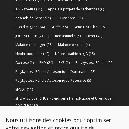
Actions en régions
(76)
AIRG-BELGIQUE
(2)
AIRG soeurs
(21)
Appels à projets de recherches
(6)
Assemblée Générale
(1)
Cystinose
(31)
don d'organe
(64)
Greffe
(55)
Gène HNF1-beta
(6)
JOURNEE REIN
(2)
journée annuelle
(5)
Livret
(40)
Maladie de berger
(25)
Maladie de dent
(4)
Nephronophtise
(12)
Néphropathie à Ig A
(15)
Oxalose
(1)
PKD
(24)
PKR
(1)
Polykystose Rénale
(22)
Polykystose Rénale Autosomique Dominante
(23)
Polykystose Rénale Autosomique Récessive
(5)
SFNDT
(11)
SHU Atypique (SHUa - Syndrome Hémolytique et Urémique
Atypique)
(38)
SORARE
(1)
soutien à la recherche
(50)
Nous utilisons des cookies pour optimiser
Syndrome de Bartter
(8)
Syndrome d’Alport
(37)
votre navigation et notre qualité de