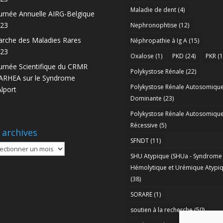
Maladie de dent
(4)
urnée Annuelle AIRG-Belgique
23
Nephronophtise
(12)
rche des Maladies Rares
Néphropathie à Ig A
(15)
23
Oxalose
(1)
PKD
(24)
PKR
(1
urnée Scientifique du CRMR
Polykystose Rénale
(22)
RHEA sur le Syndrome
Polykystose Rénale Autosomiqu
Alport
Dominante
(23)
Polykystose Rénale Autosomiqu
Récessive
(5)
 archives
SFNDT
(11)
SHU Atypique (SHUa - Syndrome
ives
Hémolytique et Urémique Atypiq
(38)
SORARE
(1)
soutien à la recherche
(50)