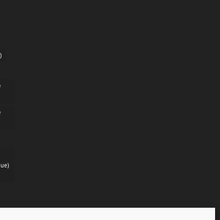
)
e
e
ue)