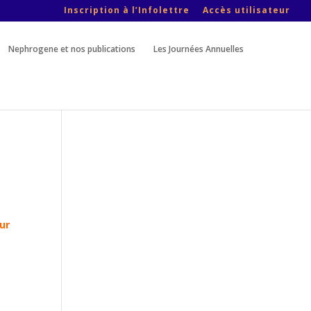
Inscription à l’Infolettre
Accès utilisateur
Nephrogene et nos publications
Les Journées Annuelles
a
ur