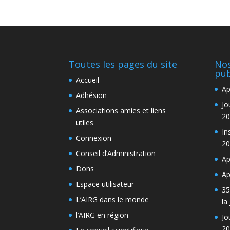
Toutes les pages du site
Nos
pub
Accueil
Ap
Adhésion
Jo
Associations amies et liens
20
utiles
In
Connexion
20
Conseil d’Administration
Ap
Dons
Ap
Espace utilisateur
35
L’AIRG dans le monde
la
l’AIRG en région
Jo
20