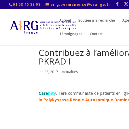
01 53 10 89 98
airg.permanence@orange.fr
Accueil
Soutien à la recherche
Age
Témoignages
Contact
Contribuez à l’amélior
PKRAD !
Jan 28, 2017
|
Actualités
Care
nity
,
1ère communauté de patients en ligne
la Polykystose Rénale Autosomique Domina