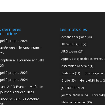
 dernières
Les mots clés
lications
Actions en régions
(76)
pel à projets 2026
AIRG-BELGIQUE
(2)
urnée Annuelle AIRG France
AIRG soeurs
(21)
25
Appels à projets de recherches
(
scription à la journée annuelle
25
Assemblée Générale
(1)
pel à projets 2025
Cystinose
(31)
don d'organe
(
pel à projets 2024
Greffe
(55)
Gène HNF1-beta
(6
 ans AIRG-France – Vidéo de
JOURNEE REIN
(2)
 Journée Annuelle 2023
journée annuelle
(5)
Livret
(40
urnée SORARE 21 octobre
Maladie de berger
(25)
23