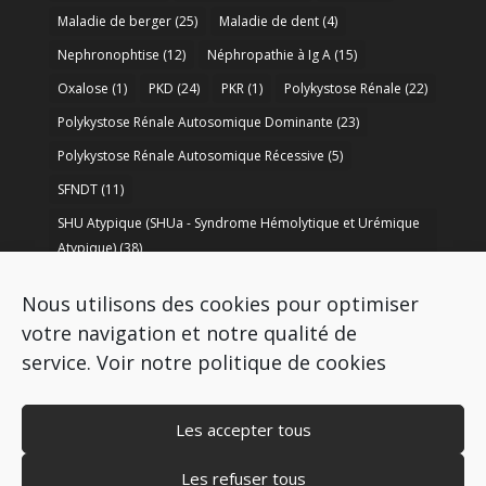
Maladie de berger
(25)
Maladie de dent
(4)
Nephronophtise
(12)
Néphropathie à Ig A
(15)
Oxalose
(1)
PKD
(24)
PKR
(1)
Polykystose Rénale
(22)
Polykystose Rénale Autosomique Dominante
(23)
Polykystose Rénale Autosomique Récessive
(5)
SFNDT
(11)
SHU Atypique (SHUa - Syndrome Hémolytique et Urémique
Atypique)
(38)
SORARE
(1)
soutien à la recherche
(50)
Nous utilisons des cookies pour optimiser
Syndrome de Bartter
(8)
Syndrome d’Alport
(37)
votre navigation et notre qualité de
service.
Voir notre politique de cookies
Les accepter tous
Les refuser tous