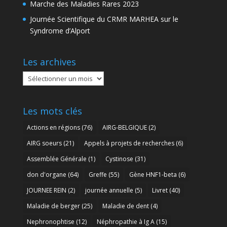
Marche des Maladies Rares 2023
Journée Scientifique du CRMR MARHEA sur le
Syndrome d’Alport
Les archives
Les
archives
Les mots clés
Actions en régions
(76)
AIRG-BELGIQUE
(2)
AIRG soeurs
(21)
Appels à projets de recherches
(6)
Assemblée Générale
(1)
Cystinose
(31)
don d'organe
(64)
Greffe
(55)
Gène HNF1-beta
(6)
JOURNEE REIN
(2)
journée annuelle
(5)
Livret
(40)
Maladie de berger
(25)
Maladie de dent
(4)
Nephronophtise
(12)
Néphropathie à Ig A
(15)