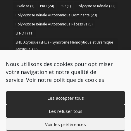
Oxalose
(1)
PKD
(24)
PKR
(1)
Polykystose Rénale
(22)
Polykystose Rénale Autosomique Dominante
(23)
Polykystose Rénale Autosomique Récessive
(5)
SFNDT
(11)
SHU Atypique (SHUa - Syndrome Hémolytique et Urémique
Atypique)
(38)
SORARE
(1)
soutien à la recherche
(50)
Nous utilisons des cookies pour optimiser
Syndrome de Bartter
(8)
Syndrome d’Alport
(37)
votre navigation et notre qualité de
service.
Voir notre politique de cookies
Les accepter tous
Les refuser tous
Copyright © 2009-2026 AIRG - FRANCE
Mentions légales
–
Politique de cookies
–
Voir les préférences
Politique de protection des données