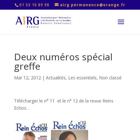
01 53 10 89 98
airg.permanence@orange.fr
Deux numéros spécial
greffe
Mar 12, 2012
|
Actualités
,
Les essentiels
,
Non classé
Télécharger le n° 11 et le n° 12 de la revue Reins
Echos. .