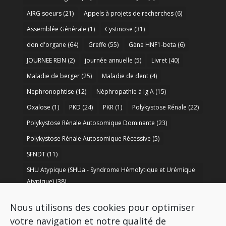
AIRG soeurs
(21)
Appels à projets de recherches
(6)
Assemblée Générale
(1)
Cystinose
(31)
don d'organe
(64)
Greffe
(55)
Gène HNF1-beta
(6)
JOURNEE REIN
(2)
journée annuelle
(5)
Livret
(40)
Maladie de berger
(25)
Maladie de dent
(4)
Nephronophtise
(12)
Néphropathie à Ig A
(15)
Oxalose
(1)
PKD
(24)
PKR
(1)
Polykystose Rénale
(22)
Polykystose Rénale Autosomique Dominante
(23)
Polykystose Rénale Autosomique Récessive
(5)
SFNDT
(11)
SHU Atypique (SHUa - Syndrome Hémolytique et Urémique
Atypique)
(38)
SORARE
(1)
soutien à la recherche
(50)
Nous utilisons des cookies pour optimiser
Syndrome de Bartter
(8)
Syndrome d’Alport
(37)
votre navigation et notre qualité de