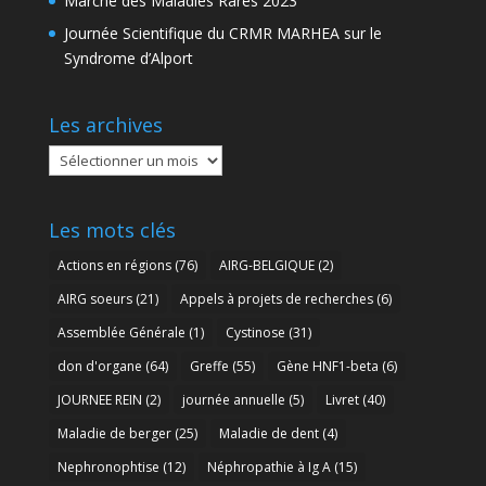
Marche des Maladies Rares 2023
Journée Scientifique du CRMR MARHEA sur le
Syndrome d’Alport
Les archives
Les
archives
Les mots clés
Actions en régions
(76)
AIRG-BELGIQUE
(2)
AIRG soeurs
(21)
Appels à projets de recherches
(6)
Assemblée Générale
(1)
Cystinose
(31)
don d'organe
(64)
Greffe
(55)
Gène HNF1-beta
(6)
JOURNEE REIN
(2)
journée annuelle
(5)
Livret
(40)
Maladie de berger
(25)
Maladie de dent
(4)
Nephronophtise
(12)
Néphropathie à Ig A
(15)