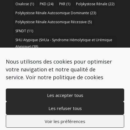
Oxalose
(1)
PKD
(24)
PKR
(1)
Polykystose Rénale
(22)
Polykystose Rénale Autosomique Dominante
(23)
Polykystose Rénale Autosomique Récessive
(5)
SFNDT
(11)
SHU Atypique (SHUa - Syndrome Hémolytique et Urémique
Atypique)
(38)
SORARE
(1)
soutien à la recherche
(50)
Nous utilisons des cookies pour optimiser
Syndrome de Bartter
(8)
Syndrome d’Alport
(37)
votre navigation et notre qualité de
service.
Voir notre politique de cookies
Les accepter tous
Les refuser tous
Copyright © 2009-2026 AIRG - FRANCE
Mentions légales
–
Politique de cookies
–
Voir les préférences
Politique de protection des données