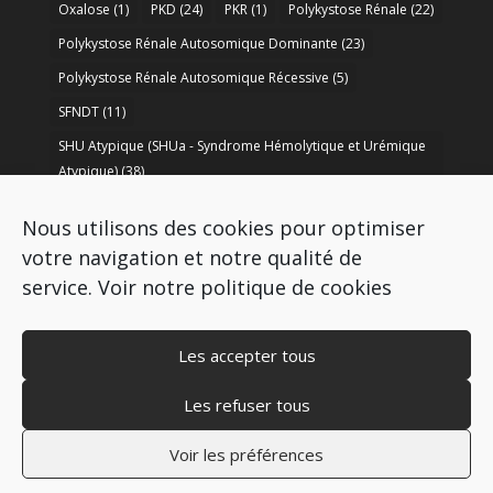
Oxalose
(1)
PKD
(24)
PKR
(1)
Polykystose Rénale
(22)
Polykystose Rénale Autosomique Dominante
(23)
Polykystose Rénale Autosomique Récessive
(5)
SFNDT
(11)
SHU Atypique (SHUa - Syndrome Hémolytique et Urémique
Atypique)
(38)
SORARE
(1)
soutien à la recherche
(50)
Nous utilisons des cookies pour optimiser
Syndrome de Bartter
(8)
Syndrome d’Alport
(37)
votre navigation et notre qualité de
service.
Voir notre politique de cookies
Les accepter tous
Les refuser tous
Copyright © 2009-2026 AIRG - FRANCE
Mentions légales
–
Politique de cookies
–
Voir les préférences
Politique de protection des données