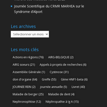
Journée Scientifique du CRMR MARHEA sur le
Syndrome d’Alport
Les archives
Les
archives
Les mots clés
Actions en régions
(76)
AIRG-BELGIQUE
(2)
AIRG soeurs
(21)
Appels à projets de recherches
(6)
Assemblée Générale
(1)
Cystinose
(31)
don d'organe
(64)
Greffe
(55)
Gène HNF1-beta
(6)
JOURNEE REIN
(2)
journée annuelle
(5)
Livret
(40)
Maladie de berger
(25)
Maladie de dent
(4)
Nephronophtise
(12)
Néphropathie à Ig A
(15)