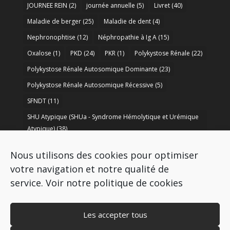
JOURNEE REIN
(2)
journée annuelle
(5)
Livret
(40)
Maladie de berger
(25)
Maladie de dent
(4)
Nephronophtise
(12)
Néphropathie à Ig A
(15)
Oxalose
(1)
PKD
(24)
PKR
(1)
Polykystose Rénale
(22)
Polykystose Rénale Autosomique Dominante
(23)
Polykystose Rénale Autosomique Récessive
(5)
SFNDT
(11)
SHU Atypique (SHUa - Syndrome Hémolytique et Urémique
Atypique)
(38)
SORARE
(1)
soutien à la recherche
(50)
Nous utilisons des cookies pour optimiser
Syndrome de Bartter
(8)
Syndrome d’Alport
(37)
votre navigation et notre qualité de
service.
Voir notre politique de cookies
Les accepter tous