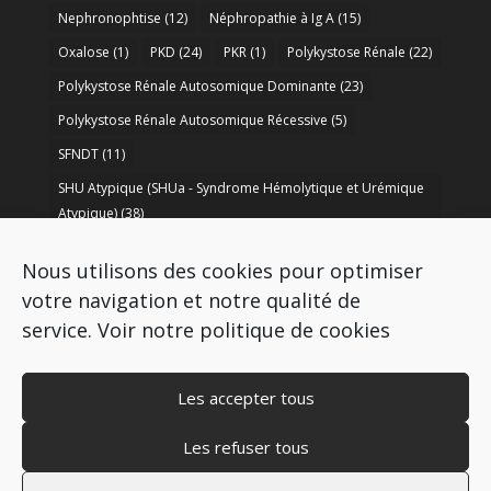
Nephronophtise
(12)
Néphropathie à Ig A
(15)
Oxalose
(1)
PKD
(24)
PKR
(1)
Polykystose Rénale
(22)
Polykystose Rénale Autosomique Dominante
(23)
Polykystose Rénale Autosomique Récessive
(5)
SFNDT
(11)
SHU Atypique (SHUa - Syndrome Hémolytique et Urémique
Atypique)
(38)
SORARE
(1)
soutien à la recherche
(50)
Nous utilisons des cookies pour optimiser
Syndrome de Bartter
(8)
Syndrome d’Alport
(37)
votre navigation et notre qualité de
service.
Voir notre politique de cookies
Les accepter tous
Les refuser tous
Copyright © 2009-2026 AIRG - FRANCE