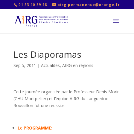
01 53 10 89 98
airg.permanence@orange.fr
Les Diaporamas
Sep 5, 2011
|
Actualités
,
AIRG en régions
Cette journée organisée par le Professeur Denis Morin
(CHU Montpellier) et l’équipe AIRG du Languedoc
Roussillon fut une réussite.
…….
Le
PROGRAMME
: