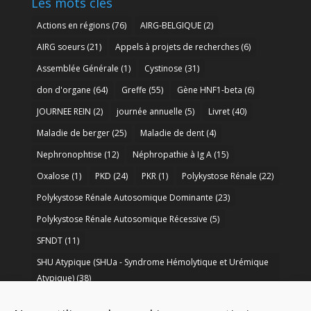
Les mots clés
Actions en régions
(76)
AIRG-BELGIQUE
(2)
AIRG soeurs
(21)
Appels à projets de recherches
(6)
Assemblée Générale
(1)
Cystinose
(31)
don d'organe
(64)
Greffe
(55)
Gène HNF1-beta
(6)
JOURNEE REIN
(2)
journée annuelle
(5)
Livret
(40)
Maladie de berger
(25)
Maladie de dent
(4)
Nephronophtise
(12)
Néphropathie à Ig A
(15)
Oxalose
(1)
PKD
(24)
PKR
(1)
Polykystose Rénale
(22)
Polykystose Rénale Autosomique Dominante
(23)
Polykystose Rénale Autosomique Récessive
(5)
SFNDT
(11)
SHU Atypique (SHUa - Syndrome Hémolytique et Urémique
Atypique)
(38)
SORARE
(1)
soutien à la recherche
(50)