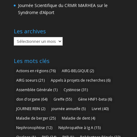
Journée Scientifique du CRMR MARHEA sur le
Syndrome d’Alport
Les archives
Les
archives
Les mots clés
Actions en régions
(76)
AIRG-BELGIQUE
(2)
AIRG soeurs
(21)
Appels à projets de recherches
(6)
Assemblée Générale
(1)
Cystinose
(31)
don d'organe
(64)
Greffe
(55)
Gène HNF1-beta
(6)
JOURNEE REIN
(2)
journée annuelle
(5)
Livret
(40)
Maladie de berger
(25)
Maladie de dent
(4)
Nephronophtise
(12)
Néphropathie à Ig A
(15)