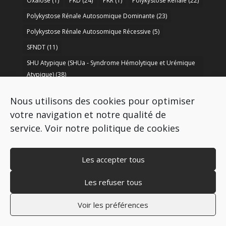
Oxalose
(1)
PKD
(24)
PKR
(1)
Polykystose Rénale
(22)
Polykystose Rénale Autosomique Dominante
(23)
Polykystose Rénale Autosomique Récessive
(5)
SFNDT
(11)
SHU Atypique (SHUa - Syndrome Hémolytique et Urémique
Atypique)
(38)
SORARE
(1)
soutien à la recherche
(50)
Nous utilisons des cookies pour optimiser
Syndrome de Bartter
(8)
Syndrome d’Alport
(37)
votre navigation et notre qualité de
service.
Voir notre politique de cookies
Les accepter tous
Les refuser tous
Copyright © 2009-2026 AIRG - FRANCE
Mentions légales
–
Politique de cookies
–
Voir les préférences
Politique de protection des données