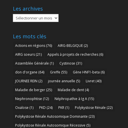
Les archives
Les
archives
Les mots clés
Actions en régions
(76)
AIRG-BELGIQUE
(2)
AIRG soeurs
(21)
Appels à projets de recherches
(6)
Assemblée Générale
(1)
Cystinose
(31)
don d'organe
(64)
Greffe
(55)
Gène HNF1-beta
(6)
JOURNEE REIN
(2)
journée annuelle
(5)
Livret
(40)
Maladie de berger
(25)
Maladie de dent
(4)
Nephronophtise
(12)
Néphropathie à Ig A
(15)
Oxalose
(1)
PKD
(24)
PKR
(1)
Polykystose Rénale
(22)
Polykystose Rénale Autosomique Dominante
(23)
Polykystose Rénale Autosomique Récessive
(5)