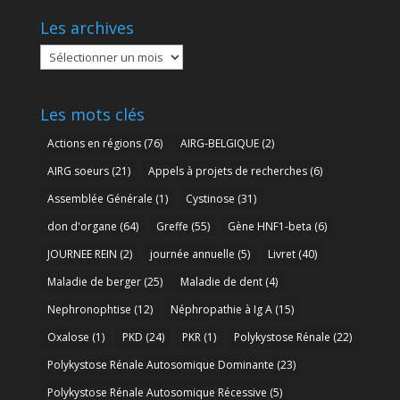
Les archives
Les
archives
Les mots clés
Actions en régions
(76)
AIRG-BELGIQUE
(2)
AIRG soeurs
(21)
Appels à projets de recherches
(6)
Assemblée Générale
(1)
Cystinose
(31)
don d'organe
(64)
Greffe
(55)
Gène HNF1-beta
(6)
JOURNEE REIN
(2)
journée annuelle
(5)
Livret
(40)
Maladie de berger
(25)
Maladie de dent
(4)
Nephronophtise
(12)
Néphropathie à Ig A
(15)
Oxalose
(1)
PKD
(24)
PKR
(1)
Polykystose Rénale
(22)
Polykystose Rénale Autosomique Dominante
(23)
Polykystose Rénale Autosomique Récessive
(5)