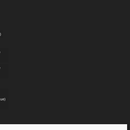
)
e
e
ue)