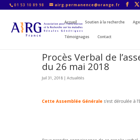
01 53 10 89 98
airg.permanence@orange.fr
Accueil
Soutien à la recherche
Age
Témoignages
Contact
Procès Verbal de l’as
du 26 mai 2018
Juil 31, 2018
|
Actualités
Cette Assemblée Générale
s’est déroulée à l