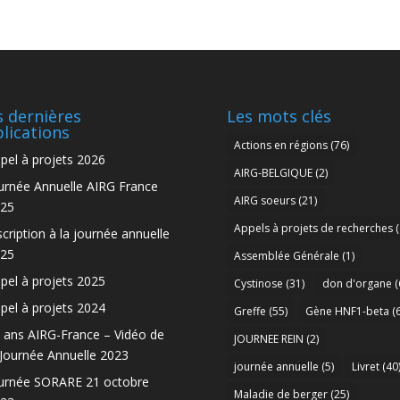
 dernières
Les mots clés
lications
Actions en régions
(76)
pel à projets 2026
AIRG-BELGIQUE
(2)
urnée Annuelle AIRG France
AIRG soeurs
(21)
25
Appels à projets de recherches
(
scription à la journée annuelle
25
Assemblée Générale
(1)
pel à projets 2025
Cystinose
(31)
don d'organe
(
pel à projets 2024
Greffe
(55)
Gène HNF1-beta
(6
 ans AIRG-France – Vidéo de
JOURNEE REIN
(2)
 Journée Annuelle 2023
journée annuelle
(5)
Livret
(40
urnée SORARE 21 octobre
Maladie de berger
(25)