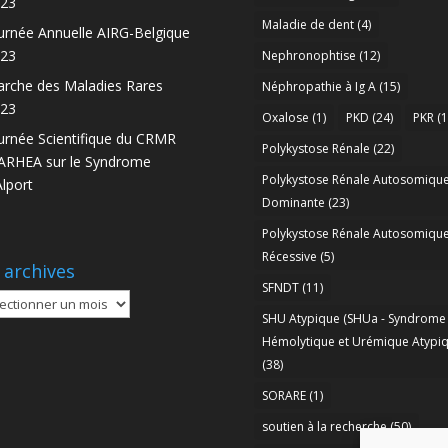
23
Maladie de dent
(4)
urnée Annuelle AIRG-Belgique
23
Nephronophtise
(12)
rche des Maladies Rares
Néphropathie à Ig A
(15)
23
Oxalose
(1)
PKD
(24)
PKR
(1
urnée Scientifique du CRMR
Polykystose Rénale
(22)
RHEA sur le Syndrome
Polykystose Rénale Autosomiqu
Alport
Dominante
(23)
Polykystose Rénale Autosomiqu
Récessive
(5)
 archives
SFNDT
(11)
SHU Atypique (SHUa - Syndrome
ives
Hémolytique et Urémique Atypiq
(38)
SORARE
(1)
soutien à la recherche
(50)