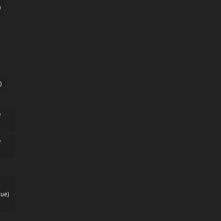
)
)
e
e
ue)