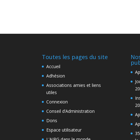
Toutes les pages du site
Nos
pub
Accueil
Ap
Adhésion
Jo
Associations amies et liens
20
utiles
In
Connexion
20
Conseil d’Administration
Ap
Dons
Ap
Espace utilisateur
35
L’AIRG dans le monde