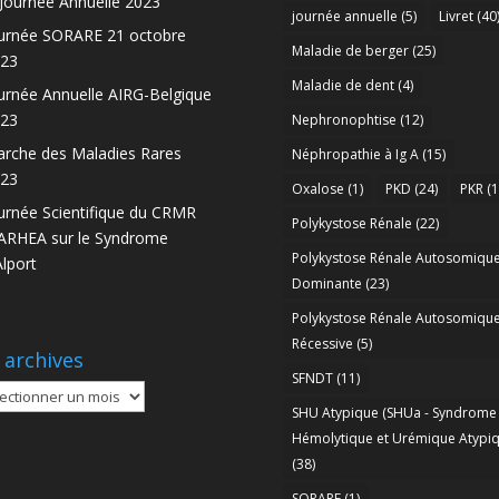
 Journée Annuelle 2023
journée annuelle
(5)
Livret
(40
urnée SORARE 21 octobre
Maladie de berger
(25)
23
Maladie de dent
(4)
urnée Annuelle AIRG-Belgique
23
Nephronophtise
(12)
rche des Maladies Rares
Néphropathie à Ig A
(15)
23
Oxalose
(1)
PKD
(24)
PKR
(1
urnée Scientifique du CRMR
Polykystose Rénale
(22)
RHEA sur le Syndrome
Polykystose Rénale Autosomiqu
Alport
Dominante
(23)
Polykystose Rénale Autosomiqu
Récessive
(5)
 archives
SFNDT
(11)
SHU Atypique (SHUa - Syndrome
ives
Hémolytique et Urémique Atypiq
(38)
SORARE
(1)