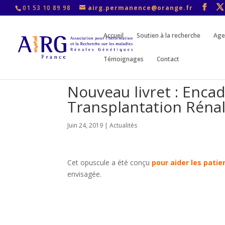
01 53 10 89 98
airg.permanence@orange.fr
Accueil
Soutien à la recherche
Age
Témoignages
Contact
Nouveau livret : Enca
Transplantation Réna
Juin 24, 2019
|
Actualités
Cet opuscule a été conçu
pour aider les patie
envisagée.