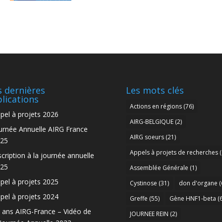
 dernières
Les mots clés
lications
Actions en régions
(76)
pel à projets 2026
AIRG-BELGIQUE
(2)
urnée Annuelle AIRG France
AIRG soeurs
(21)
25
Appels à projets de recherches
(
scription à la journée annuelle
25
Assemblée Générale
(1)
pel à projets 2025
Cystinose
(31)
don d'organe
(
pel à projets 2024
Greffe
(55)
Gène HNF1-beta
(6
 ans AIRG-France – Vidéo de
JOURNEE REIN
(2)