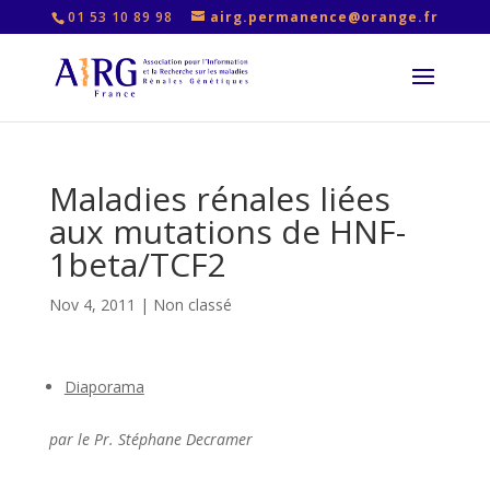
01 53 10 89 98
airg.permanence@orange.fr
Maladies rénales liées
aux mutations de HNF-
1beta/TCF2
Nov 4, 2011
|
Non classé
Diaporama
par le Pr. Stéphane Decramer