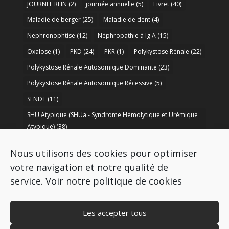
JOURNEE REIN
(2)
journée annuelle
(5)
Livret
(40)
Maladie de berger
(25)
Maladie de dent
(4)
Nephronophtise
(12)
Néphropathie à Ig A
(15)
Oxalose
(1)
PKD
(24)
PKR
(1)
Polykystose Rénale
(22)
Polykystose Rénale Autosomique Dominante
(23)
Polykystose Rénale Autosomique Récessive
(5)
SFNDT
(11)
SHU Atypique (SHUa - Syndrome Hémolytique et Urémique
Atypique)
(38)
SORARE
(1)
soutien à la recherche
(50)
Nous utilisons des cookies pour optimiser
Syndrome de Bartter
(8)
Syndrome d’Alport
(37)
votre navigation et notre qualité de
service.
Voir notre politique de cookies
Les accepter tous