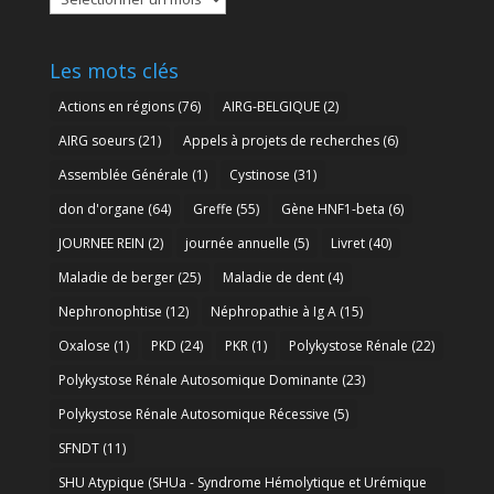
archives
Les mots clés
Actions en régions
(76)
AIRG-BELGIQUE
(2)
AIRG soeurs
(21)
Appels à projets de recherches
(6)
Assemblée Générale
(1)
Cystinose
(31)
don d'organe
(64)
Greffe
(55)
Gène HNF1-beta
(6)
JOURNEE REIN
(2)
journée annuelle
(5)
Livret
(40)
Maladie de berger
(25)
Maladie de dent
(4)
Nephronophtise
(12)
Néphropathie à Ig A
(15)
Oxalose
(1)
PKD
(24)
PKR
(1)
Polykystose Rénale
(22)
Polykystose Rénale Autosomique Dominante
(23)
Polykystose Rénale Autosomique Récessive
(5)
SFNDT
(11)
SHU Atypique (SHUa - Syndrome Hémolytique et Urémique