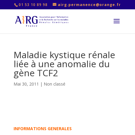
01 53 10 89 98
airg.permanence@orange.fr
Maladie kystique rénale
liée à une anomalie du
gène TCF2
Mai 30, 2011
|
Non classé
INFORMATIONS GENERALES