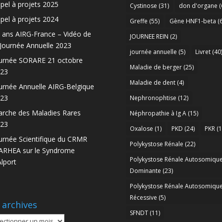
pel à projets 2025
Cystinose
(31)
don d'organe
(
pel à projets 2024
Greffe
(55)
Gène HNF1-beta
(6
 ans AIRG-France – Vidéo de
JOURNEE REIN
(2)
 Journée Annuelle 2023
journée annuelle
(5)
Livret
(40
urnée SORARE 21 octobre
Maladie de berger
(25)
23
Maladie de dent
(4)
urnée Annuelle AIRG-Belgique
23
Nephronophtise
(12)
rche des Maladies Rares
Néphropathie à Ig A
(15)
23
Oxalose
(1)
PKD
(24)
PKR
(1
urnée Scientifique du CRMR
Polykystose Rénale
(22)
RHEA sur le Syndrome
Polykystose Rénale Autosomiqu
Alport
Dominante
(23)
Polykystose Rénale Autosomiqu
Récessive
(5)
 archives
SFNDT
(11)