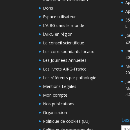
Ap
Dons
Ap
Espace utilisateur
35
L’AIRG dans le monde
la
l’AIRG en région
Jo
20
Le conseil scientifique
Jo
Les correspondants locaux
20
Les Journées Annuelles
Ma
Les livrets AIRG-France
20
Les référents par pathologie
Jo
Mentions Légales
MA
d’
Mon compte
Nos publications
Organisation
Les
Politique de cookies (EU)
Les
Politique de protection des