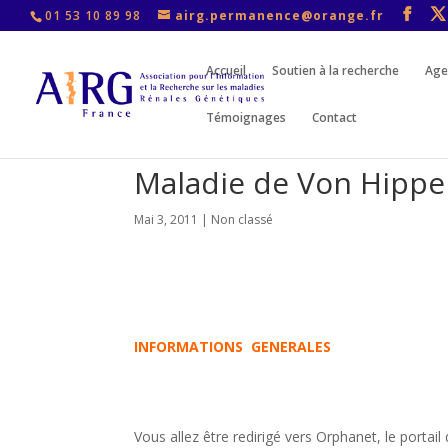
01 53 10 89 98
airg.permanence@orange.fr
Accueil
Soutien à la recherche
Age
Témoignages
Contact
Maladie de Von Hippe
Mai 3, 2011
|
Non classé
INFORMATIONS GENERALES
Vous allez être redirigé vers Orphanet, le portai