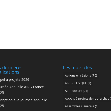
 dernières
Les mots clés
lications
Actions en régions
(76)
pel à projets 2026
AIRG-BELGIQUE
(2)
urnée Annuelle AIRG France
AIRG soeurs
(21)
25
Appels à projets de recherches
(
scription à la journée annuelle
25
Assemblée Générale
(1)