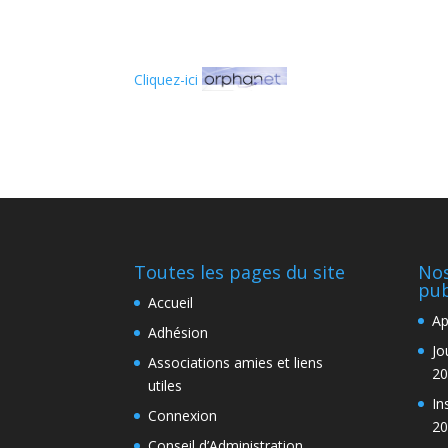
Cliquez-ici
Toutes les pages du site
Nos
pub
Accueil
Ap
Adhésion
Jo
Associations amies et liens
20
utiles
In
Connexion
20
Conseil d’Administration