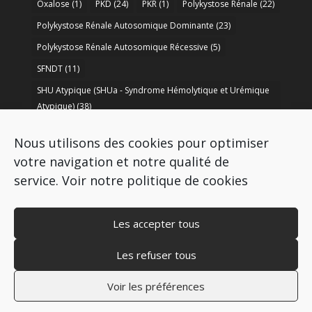
Oxalose
(1)
PKD
(24)
PKR
(1)
Polykystose Rénale
(22)
Polykystose Rénale Autosomique Dominante
(23)
Polykystose Rénale Autosomique Récessive
(5)
SFNDT
(11)
SHU Atypique (SHUa - Syndrome Hémolytique et Urémique
Atypique)
(38)
SORARE
(1)
soutien à la recherche
(50)
Nous utilisons des cookies pour optimiser
Syndrome de Bartter
(8)
Syndrome d’Alport
(37)
votre navigation et notre qualité de
service.
Voir notre politique de cookies
Les accepter tous
Les refuser tous
Copyright © 2009-2026 AIRG - FRANCE
Mentions légales
–
Politique de cookies
–
Voir les préférences
Politique de protection des données