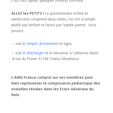
C’est très rapide, quelques minutes suffisent
.
ALLEZ les PETITS !
Le questionnaire enfant et
adolescent comprend deux volets, l’un est à remplir
plutôt par l’enfant et l’autre par l’adulte parent. Vous
pouvez:
– soit le
remplir directement
en ligne.
– soit
le télécharger
et le retourner à Catherine Mazé
8 rue du Poirier 91740 Chalou Moulineux.
L’A
I
RG-France compte sur ses membres pour
bien représenter la composante pédiatrique des
maladies rénales dans les Etats Généraux du
Rein.