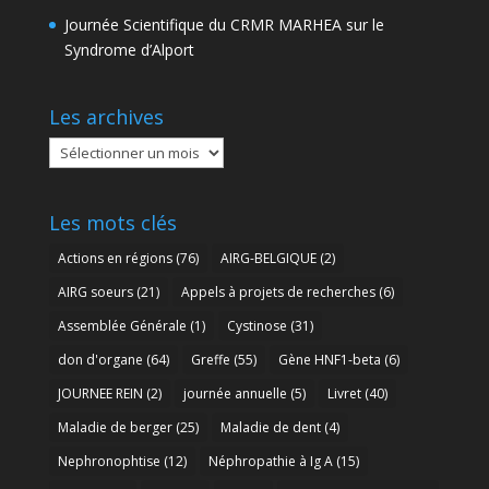
Journée Scientifique du CRMR MARHEA sur le
Syndrome d’Alport
Les archives
Les
archives
Les mots clés
Actions en régions
(76)
AIRG-BELGIQUE
(2)
AIRG soeurs
(21)
Appels à projets de recherches
(6)
Assemblée Générale
(1)
Cystinose
(31)
don d'organe
(64)
Greffe
(55)
Gène HNF1-beta
(6)
JOURNEE REIN
(2)
journée annuelle
(5)
Livret
(40)
Maladie de berger
(25)
Maladie de dent
(4)
Nephronophtise
(12)
Néphropathie à Ig A
(15)