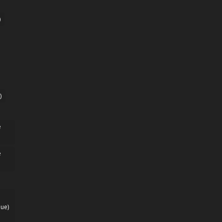
)
)
e
e
ue)