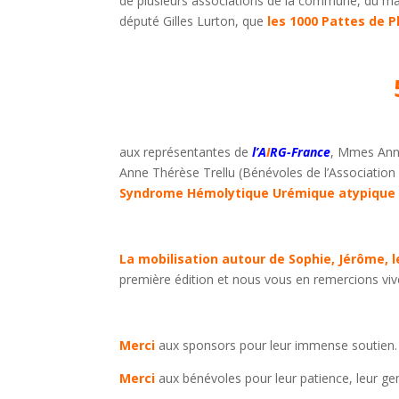
de plusieurs associations de la commune, du ma
député Gilles Lurton, que
les 1000 Pattes de P
aux représentantes de
l’A
I
RG-France
, Mmes Anne
Anne Thérèse Trellu (Bénévoles de l’Association 
Syndrome Hémolytique Urémique atypique
La mobilisation autour de Sophie, Jérôme, 
première édition et nous vous en remercions vi
Merci
aux sponsors pour leur immense soutien.
Merci
aux bénévoles pour leur patience, leur gen