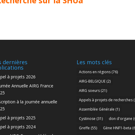
Recherche sur la SHUa
 dernières
Les mots clés
lications
Actions en régions
(76)
pel à projets 2026
AIRG-BELGIQUE
(2)
urnée Annuelle AIRG France
AIRG soeurs
(21)
25
Appels à projets de recherches
(
scription à la journée annuelle
25
Assemblée Générale
(1)
pel à projets 2025
Cystinose
(31)
don d'organe
(
pel à projets 2024
Greffe
(55)
Gène HNF1-beta
(6