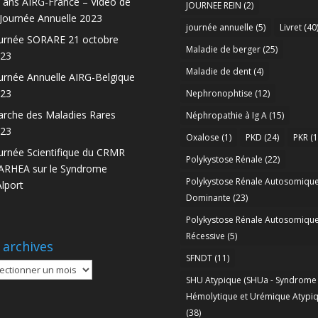
 ans AIRG-France – Vidéo de
JOURNEE REIN
(2)
 Journée Annuelle 2023
journée annuelle
(5)
Livret
(40
urnée SORARE 21 octobre
Maladie de berger
(25)
23
Maladie de dent
(4)
urnée Annuelle AIRG-Belgique
23
Nephronophtise
(12)
rche des Maladies Rares
Néphropathie à Ig A
(15)
23
Oxalose
(1)
PKD
(24)
PKR
(1
urnée Scientifique du CRMR
Polykystose Rénale
(22)
RHEA sur le Syndrome
Polykystose Rénale Autosomiqu
Alport
Dominante
(23)
Polykystose Rénale Autosomiqu
Récessive
(5)
 archives
SFNDT
(11)
SHU Atypique (SHUa - Syndrome
ives
Hémolytique et Urémique Atypiq
(38)