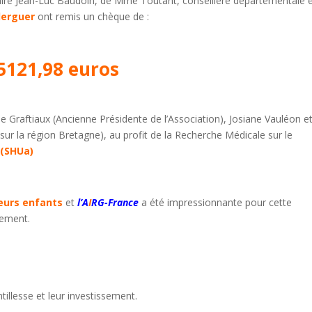
ire Jean-Luc Baudoin, de Mme Toutant, conseillère départementale 
lerguer
ont remis un chèque de :
5121,98 euros
 Graftiaux (Ancienne Présidente de l’Association), Josiane Vauléon e
sur la région Bretagne), au profit de la Recherche Médicale sur le
 (SHUa)
leurs enfants
et
l’A
I
RG-France
a été impressionnante pour cette
vement.
tillesse et leur investissement.