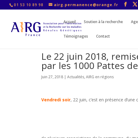
01 53 10 89 98
airg.permanence@orange.fr
Accueil
Soutien à la recherche
Age
Témoignages
Contact
Le 22 juin 2018, remi
par les 1000 Pattes d
Juin 27, 2018
|
Actualités
,
AIRG en régions
Vendredi soir
, 22 juin, c’est en présence d’une