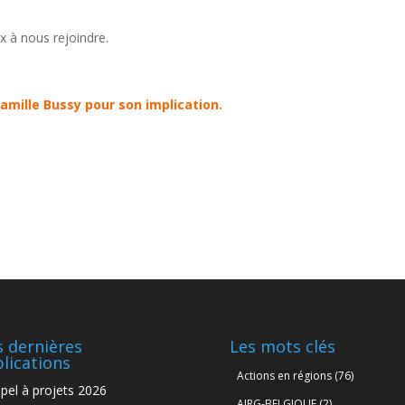
 à nous rejoindre.
famille Bussy pour son implication.
 dernières
Les mots clés
lications
Actions en régions
(76)
pel à projets 2026
AIRG-BELGIQUE
(2)