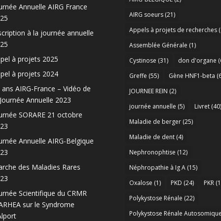
urnée Annuelle AIRG France
AIRG soeurs
(21)
25
Appels à projets de recherches
(
scription à la journée annuelle
25
Assemblée Générale
(1)
pel à projets 2025
Cystinose
(31)
don d'organe
(
pel à projets 2024
Greffe
(55)
Gène HNF1-beta
(6
 ans AIRG-France – Vidéo de
JOURNEE REIN
(2)
 Journée Annuelle 2023
journée annuelle
(5)
Livret
(40
urnée SORARE 21 octobre
Maladie de berger
(25)
23
Maladie de dent
(4)
urnée Annuelle AIRG-Belgique
23
Nephronophtise
(12)
rche des Maladies Rares
Néphropathie à Ig A
(15)
23
Oxalose
(1)
PKD
(24)
PKR
(1
urnée Scientifique du CRMR
Polykystose Rénale
(22)
RHEA sur le Syndrome
Polykystose Rénale Autosomiqu
Alport