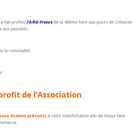
a fait profiter
l’A
I
RG-France
de la 48ème foire aux puces de Crèveco
n
aux passants.
s la convivialité.
er
profit de l’Association
pouse étaient présents
à cette manifestation afin de mieux faire
 remercie.