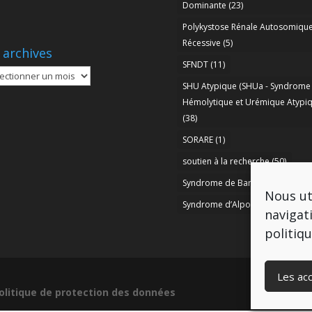
Dominante
(23)
Polykystose Rénale Autosomiqu
Récessive
(5)
 archives
SFNDT
(11)
SHU Atypique (SHUa - Syndrome
ives
Hémolytique et Urémique Atypiq
(38)
SORARE
(1)
soutien à la recherche
(50)
Syndrome de Bartter
(8)
Nous ut
Syndrome d’Alport
(37)
navigat
politiq
Les ac
olitique de protection des données