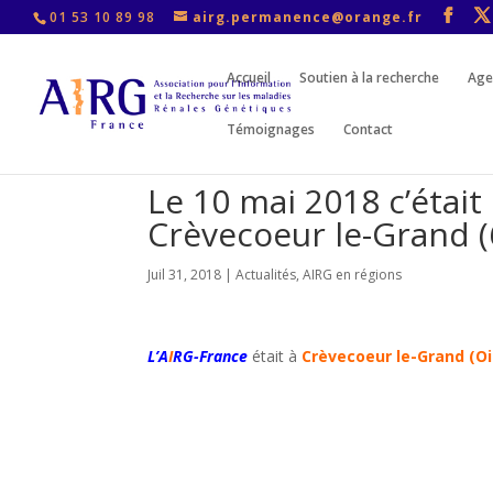
01 53 10 89 98
airg.permanence@orange.fr
Accueil
Soutien à la recherche
Age
Témoignages
Contact
Le 10 mai 2018 c’était
Crèvecoeur le-Grand (
Juil 31, 2018
|
Actualités
,
AIRG en régions
L’A
I
RG-France
était à
Crèvecoeur le-Grand (Oi